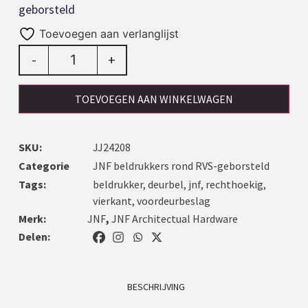
geborsteld
Toevoegen aan verlanglijst
-
+
TOEVOEGEN AAN WINKELWAGEN
SKU:
JJ24208
Categorie
JNF beldrukkers rond RVS-geborsteld
Tags:
beldrukker
,
deurbel
,
jnf
,
rechthoekig
,
vierkant
,
voordeurbeslag
Merk:
JNF
,
JNF Architectual Hardware
Delen:
BESCHRIJVING