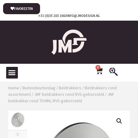
FAVORIETEN
+31 (0)35 203 1663
INFO@JMODESIGN.NL
0
Home
/
Buitendeurbeslag
/
Beldrukkers
/
Beldrukkers rond
assortiment
/
JNF beldrukkers rond RVS-geborsteld
/ JNF
beldrukker rond 70 MM, RVS-geborsteld