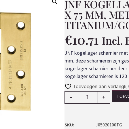
JNF KOGELL
X 75 MM, ME
TITANIUM/G
€
10.71
Incl.
JNF kogellager scharnier met 
mm, deze scharnieren zijn ges
kogellager scharnier per deu
kogellager scharnieren is 120
Toevoegen aan verlanglij
TOEV
-
+
SKU:
J05020100TG