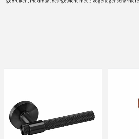
gebruiken, maximaal deurgewicht met 3 kogellager scharnieren