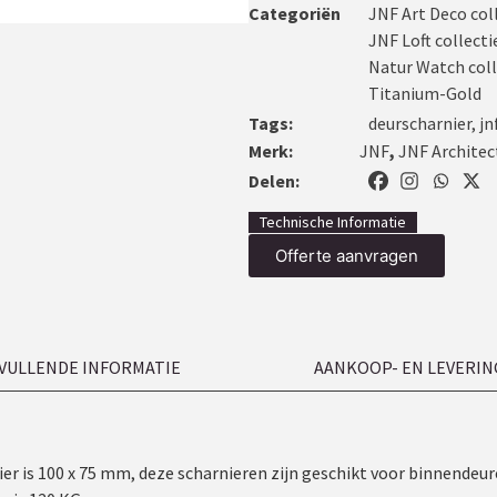
Categoriën
JNF Art Deco col
JNF Loft collect
Natur Watch col
Titanium-Gold
Tags:
deurscharnier
,
jn
Merk:
JNF
,
JNF Architec
Delen:
Technische Informatie
Offerte aanvragen
VULLENDE INFORMATIE
AANKOOP- EN LEVERIN
 is 100 x 75 mm, deze scharnieren zijn geschikt voor binnendeuren