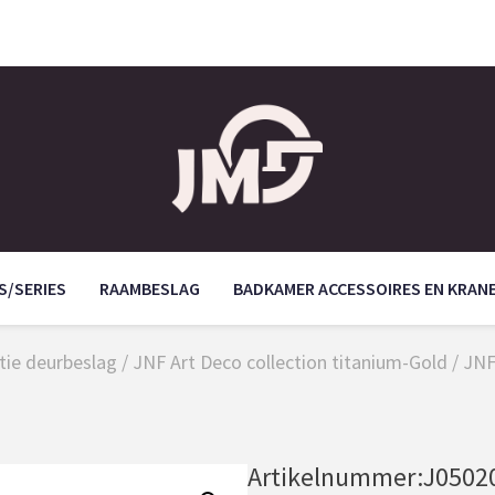
S/SERIES
RAAMBESLAG
BADKAMER ACCESSOIRES EN KRAN
tie deurbeslag
/
JNF Art Deco collection titanium-Gold
/ JNF
Artikelnummer:
J0502