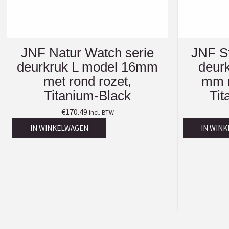
JNF Natur Watch serie
JNF St
deurkruk L model 16mm
deur
met rond rozet,
mm m
Titanium-Black
Tit
€
170.49
Incl. BTW
IN WINKELWAGEN
IN WIN