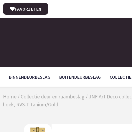
FAVORIETEN
BINNENDEURBESLAG
BUITENDEURBESLAG
COLLECTIE
Home
/
Collectie deur en raambeslag
/
JNF Art Deco collec
hoek, RVS-Titanium/Gold