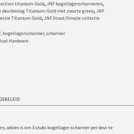
lection titanium-Gold
,
JNF kogellagerscharnieren
,
ie deurbeslag Titanium-Gold met zwarte greep
,
JNF
lectie Titanium-Gold
,
JNF Stout/Simple collectie
f
,
kogellagerscharnier
,
scharnier
tual Hardware
GSBELEID
, advies is om 3 stuks kogellager scharnier per deur te