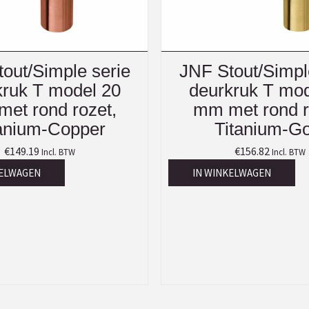
out/Simple serie
JNF Stout/Simpl
kruk T model 20
deurkruk T mod
et rond rozet,
mm met rond r
anium-Copper
Titanium-Go
€
149.19
€
156.82
Incl. BTW
Incl. BTW
KELWAGEN
IN WINKELWAGEN