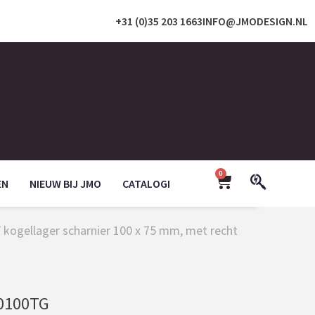
+31 (0)35 203 1663
INFO@JMODESIGN.NL
0
EN
NIEUW BIJ JMO
CATALOGI
 kogellager scharnier 100 x 75 mm, met recht
0100TG