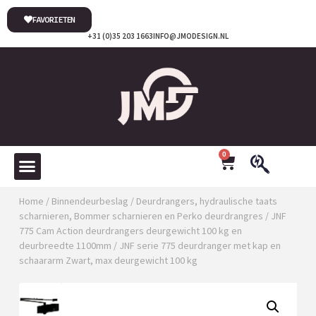
FAVORIETEN
+31 (0)35 203 1663
INFO@JMODESIGN.NL
0
Home
/
Binnendeurbeslag
/
Deurdrangers, hydraulische taats
scharnieren, Bommer scharnieren en Perko deurdrangres
/
JNF
775 Cam Action deurdrangers deurgewicht 100 kg en
deurbreedte 1100mm
/ JNF serie 775 deurdranger met kap en
schaararm Zwart, max deurgewicht 100 kg