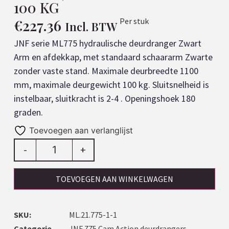
100 KG
€
227.36
Per stuk
Incl. BTW
JNF serie ML775 hydraulische deurdranger Zwart 
Arm en afdekkap, met standaard schaararm Zwarte 
zonder vaste stand. Maximale deurbreedte 1100 
mm, maximale deurgewicht 100 kg. Sluitsnelheid is 
instelbaar, sluitkracht is 2-4 . Openingshoek 180 
Toevoegen aan verlanglijst
-
+
TOEVOEGEN AAN WINKELWAGEN
SKU:
ML.21.775-1-1
Categorie
JNF 775 Cam Action deurdrangers