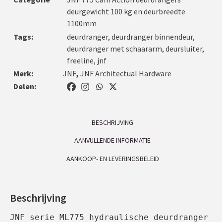
deurgewicht 100 kg en deurbreedte
1100mm
Tags:
deurdranger
,
deurdranger binnendeur
,
deurdranger met schaararm
,
deursluiter
,
freeline
,
jnf
Merk:
JNF
,
JNF Architectual Hardware
Delen:
BESCHRIJVING
AANVULLENDE INFORMATIE
AANKOOP- EN LEVERINGSBELEID
Beschrijving
JNF serie ML775 hydraulische deurdranger 