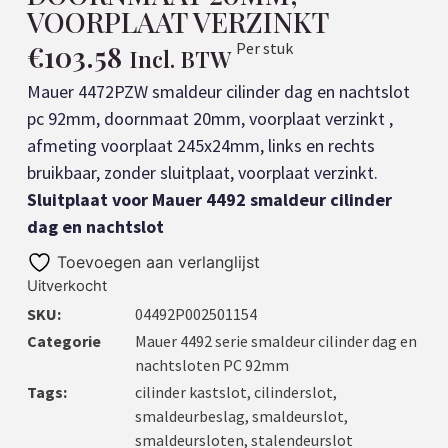
VOORPLAAT VERZINKT
€
103.58
Per stuk
Incl. BTW
Mauer 4472PZW smaldeur cilinder dag en nachtslot
pc 92mm, doornmaat 20mm, voorplaat verzinkt ,
afmeting voorplaat 245x24mm, links en rechts
bruikbaar, zonder sluitplaat, voorplaat verzinkt.
Sluitplaat voor Mauer 4492 smaldeur cilinder
dag en nachtslot
Toevoegen aan verlanglijst
Uitverkocht
SKU:
04492P002501154
Categorie
Mauer 4492 serie smaldeur cilinder dag en
nachtsloten PC 92mm
Tags:
cilinder kastslot
,
cilinderslot
,
smaldeurbeslag
,
smaldeurslot
,
smaldeursloten
,
stalendeurslot