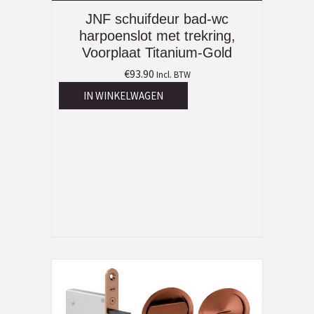
JNF schuifdeur bad-wc
harpoenslot met trekring,
Voorplaat Titanium-Gold
€
93.90
Incl. BTW
IN WINKELWAGEN