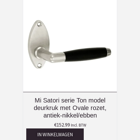
Mi Satori serie Ton model
deurkruk met Ovale rozet,
antiek-nikkel/ebben
€
152.99
Incl. BTW
IN WINKELWAGEN