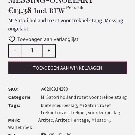
€
13.38
Per stuk
Incl. BTW
Mi Satori holland rozet voor trekbel stang, Messing-
ongelakt
Toevoegen aan verlanglijst
-
+
TOEVOEGEN AAN WINKELWAGEN
SKU:
w0200914290
Categorie
Mi Satori holland rozet voor trekbelstang
Tags:
buitendeurbeslag
,
Mi Satori
,
rozet
trekbel rozet
,
trekbel
,
voordeurbeslag
Merk:
Artitec
,
Artitec Heritage
,
Mi satori
,
Wallebroek