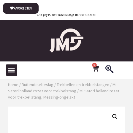
FAVORIETEN
+31 (0)35 203 1663
INFO@JMODESIGN.NL
0
Home
/
Buitendeurbeslag
/
Trekbellen en trekbelstangen
/
Mi
Satori holland rozet voor trekbelstang
/ Mi Satori holland rozet
voor trekbel stang, Messing-ongelakt