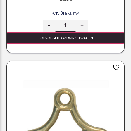
€
15.31
Incl. BTW
-
+
TOEVOEGEN AAN WINKELWAGEN