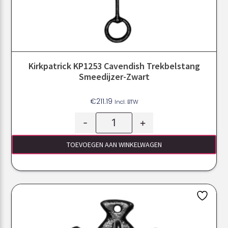
Kirkpatrick KP1253 Cavendish Trekbelstang
Smeedijzer-Zwart
€
211.19
Incl. BTW
-
+
TOEVOEGEN AAN WINKELWAGEN