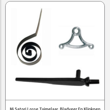
Mi Satori Losse Tuimelaar, Bladveer En Klinkpen