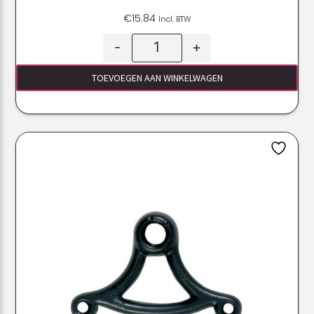
€
15.84
Incl. BTW
-
+
TOEVOEGEN AAN WINKELWAGEN