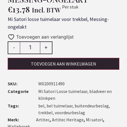
€
13.78
Per stuk
Incl. BTW
Mi Satori losse tuimelaar voor trekbel, Messing-
ongelakt
Toevoegen aan verlanglijst
-
+
TOEVOEGEN AAN WINKELWAGEN
SKU:
W0200911490
Categorie
Mi Satori Losse tuimelaar, bladveer en
klinkpen
Tags:
bel
,
bel tuimelaar
,
buitendeurbeslag
,
trekbel
,
voordeurbeslag
Merk:
Artitec
,
Artitec Heritage
,
Mi satori
,
Wallebroek