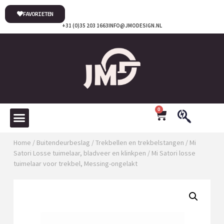
FAVORIETEN
+31 (0)35 203 1663
INFO@JMODESIGN.NL
0
Home
/
Buitendeurbeslag
/
Trekbellen en trekbelstangen
/
Mi
Satori Losse tuimelaar, bladveer en klinkpen
/ Mi Satori losse
tuimelaar voor trekbel, Messing-ongelakt