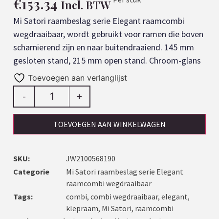
€
153.34
Incl. BTW
Mi Satori raambeslag serie Elegant raamcombi
wegdraaibaar, wordt gebruikt voor ramen die boven
scharnierend zijn en naar buitendraaiend. 145 mm
gesloten stand, 215 mm open stand. Chroom-glans
Toevoegen aan verlanglijst
-
+
TOEVOEGEN AAN WINKELWAGEN
SKU:
JW2100568190
Categorie
Mi Satori raambeslag serie Elegant
raamcombi wegdraaibaar
Tags:
combi
,
combi wegdraaibaar
,
elegant
,
klepraam
,
Mi Satori
,
raamcombi