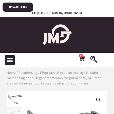
FAVORIETEN
+31 (0)35 203 1663
INFO@JMODESIGN.NL
0
Home
/
Raambeslag
/
Klepraam uitzetraam beslag
/
Mi Satori
raambeslag serie Elegant raamcombi wegdraaibaar
/ Mi Satori
Elegant serieraamcombi wegdraaibaar, Chroom-glans