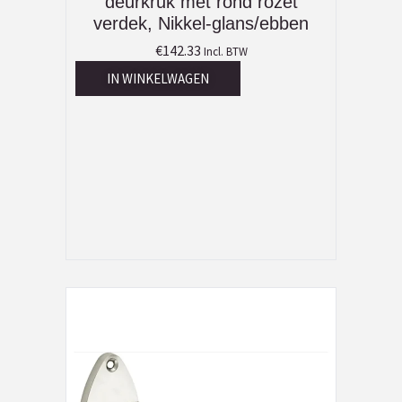
deurkruk met rond rozet
verdek, Nikkel-glans/ebben
€
142.33
Incl. BTW
IN WINKELWAGEN