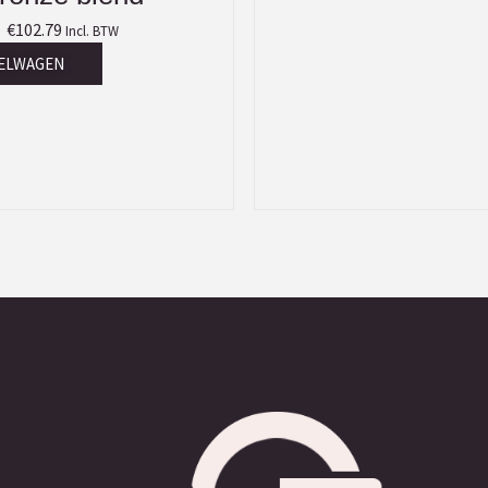
€
102.79
Incl. BTW
KELWAGEN