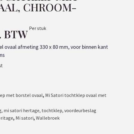
AAL, CHROOM-
Per stuk
l. BTW
el ovaal afmeting 330 x 80 mm, voor binnen kant
ans
st
lep met borstel ovaal
,
Mi Satori tochtklep ovaal met
g
,
mi satori hertage
,
tochtklep
,
voordeurbeslag
eritage
,
Mi satori
,
Wallebroek