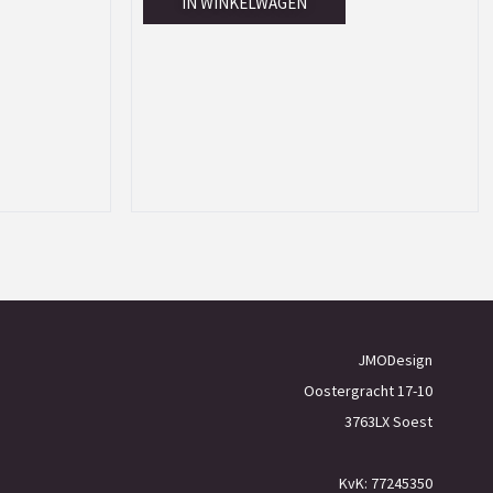
IN WINKELWAGEN
JMODesign
Oostergracht 17-10
3763LX Soest
KvK: 77245350