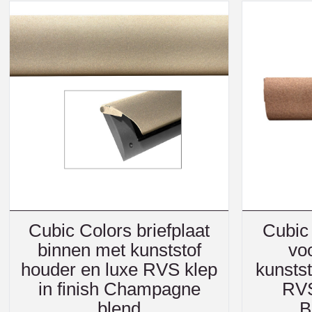
Cubic Colors briefplaat
Cubic 
binnen met kunststof
vo
houder en luxe RVS klep
kunstst
in finish Champagne
RVS
blend
B