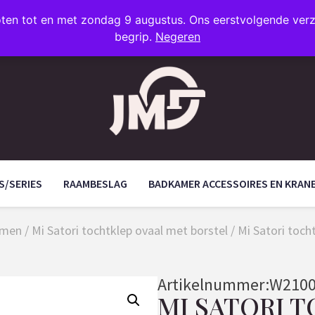
oten tot en met zondag 9 augustus. Ons eerstvolgende ve
begrip.
Negeren
S/SERIES
RAAMBESLAG
BADKAMER ACCESSOIRES EN KRAN
amen
/
Mi Satori tochtklep ovaal met borstel
/ Mi Satori toch
Artikelnummer:
W2100
MI SATORI 