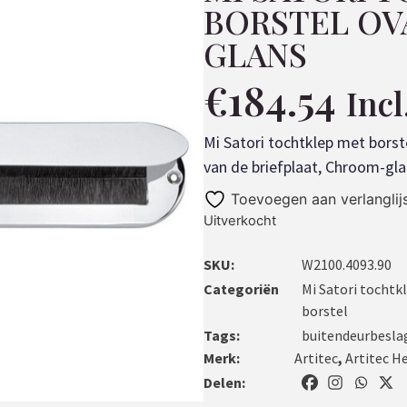
BORSTEL OV
GLANS
€
184.54
Inc
Mi Satori tochtklep met borst
van de briefplaat, Chroom-gl
Toevoegen aan verlanglij
Uitverkocht
SKU:
W2100.4093.90
Categoriën
Mi Satori tochtk
borstel
Tags:
buitendeurbesla
Merk:
Artitec
,
Artitec H
Delen: