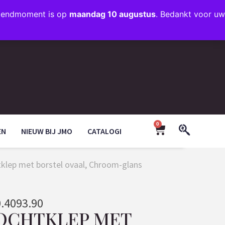
rzendmoment is op
maandag 10 augustus
. Bedankt voor uw
+31 (0)35 203 1663
INFO@JMODESIGN.NL
0
EN
NIEUW BIJ JMO
CATALOGI
tklep met borstel ovaal, Chroom-glans
.4093.90
TOCHTKLEP MET