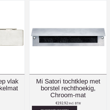
ep vlak
Mi Satori tochtklep met
kkelmat
borstel rechthoekig,
Chroom-mat
€
192.92
Incl. BTW