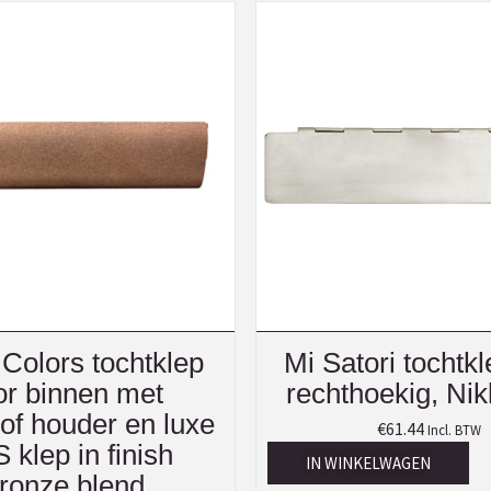
Colors tochtklep
Mi Satori tochtkl
or binnen met
rechthoekig, Ni
of houder en luxe
€
61.44
Incl. BTW
 klep in finish
IN WINKELWAGEN
ronze blend