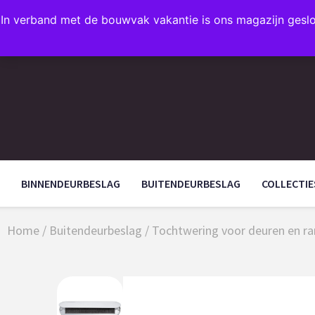
In verband met de bouwvak vakantie is ons magazijn gesl
FAVORIETEN
BINNENDEURBESLAG
BUITENDEURBESLAG
COLLECTIE
Home
/
Buitendeurbeslag
/
Tochtwering voor deuren en r