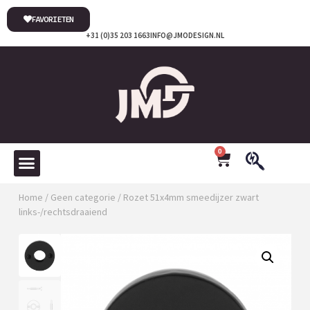
FAVORIETEN
+31 (0)35 203 1663
INFO@JMODESIGN.NL
0
Home
/
Geen categorie
/ Rozet 51x4mm smeedijzer zwart
links-/rechtsdraaiend