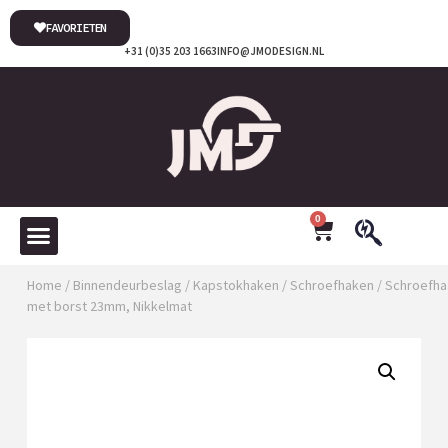
FAVORIETEN
+31 (0)35 203 1663
INFO@JMODESIGN.NL
0
Home
/
Binnendeurbeslag
/
Kapstokhaken
/
Schroefhaken
/ Schroefha
met borst 23mm, Nikkelmat