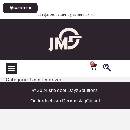
FAVORIETEN
+31 (0)35 203 1663
INFO@JMODESIGN.NL
0
Categorie:
Uncategorized
© 2024 site door
DayzSolutions
Onderdeel van
DeurbeslagGigant