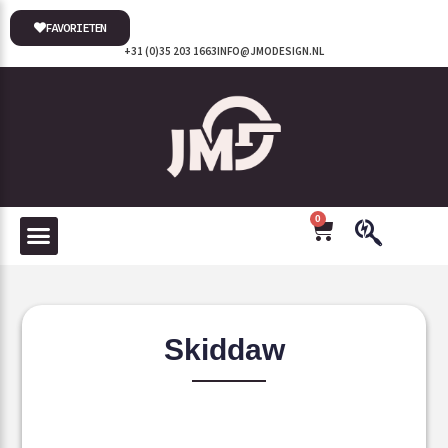
FAVORIETEN
+31 (0)35 203 1663
INFO@JMODESIGN.NL
0
Skiddaw