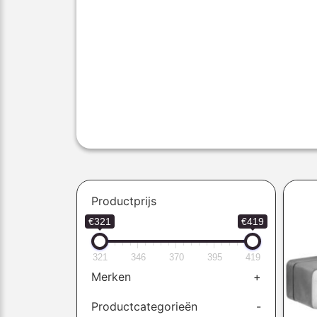
Productprijs
€321
€419
321
346
370
395
419
Merken
+
Productcategorieën
-