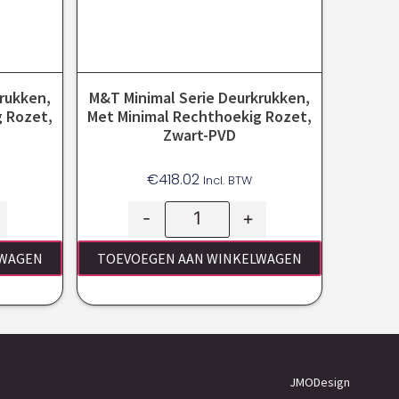
rukken,
M&T Minimal Serie Deurkrukken,
 Rozet,
Met Minimal Rechthoekig Rozet,
Zwart-PVD
€
418.02
Incl. BTW
-
+
LWAGEN
TOEVOEGEN AAN WINKELWAGEN
JMODesign