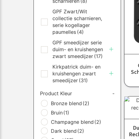
scharnieren
(8)
GPF Zwart/Wit
collectie scharnieren,
serie kogellager
paumelles
(4)
GPF smeedijzer serie
duim- en kruishengen
zwart smeedijzer
(17)
Kirkpatrick duim- en
Sch
kruishengen zwart
smeedijzer
(31)
Product Kleur
-
Bronze blend
(2)
Bruin
(1)
Champagne blend
(2)
Du
Dark blend
(2)
Rec