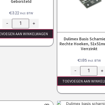
Geborsteld
€
3.22
Incl. BTW
-
+
EVOEGEN AAN WINKELWAGEN
Dulimex Basis Scharni
Rechte Hoeken, 51x51mm
Verrzinkt
€
1.85
Incl. BTW
-
+
TOEVOEGEN AAN WINKE