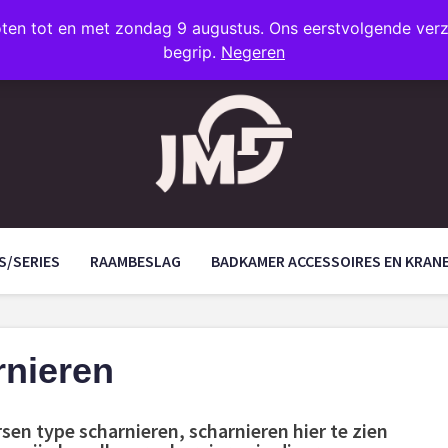
oten tot en met zondag 9 augustus. Ons eerstvolgende ve
begrip.
Negeren
S/SERIES
RAAMBESLAG
BADKAMER ACCESSOIRES EN KRAN
rnieren
rsen type scharnieren, scharnieren hier te zien