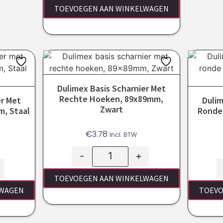
TOEVOEGEN AAN WINKELWAGEN
Dulimex Basis Scharnier Met
Rechte Hoeken, 89x89mm,
er Met
Dulim
Zwart
, Staal
Ronde
€
3.78
Incl. BTW
-
+
TOEVOEGEN AAN WINKELWAGEN
LWAGEN
TOEVO