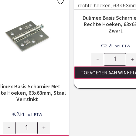
Dulimex Basis Scharni
Rechte Hoeken, 63x
Zwart
€
2.21
Incl. BTW
-
+
TOEVOEGEN AAN WINKE
limex Basis Scharnier Met
te Hoeken, 63x63mm, Staal
Verrzinkt
€
2.14
Incl. BTW
-
+