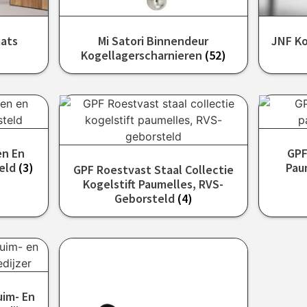
aats
Mi Satori Binnendeur
JNF Ko
Kogellagerscharnieren
(52)
en En
GPF
teld
(3)
Pau
GPF Roestvast Staal Collectie
Kogelstift Paumelles, RVS-
Geborsteld
(4)
uim- En