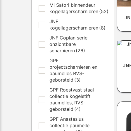
Mi Satori binnendeur
kogellagerscharnieren
(52)
JN
JNF
kogellagerscharnieren
(8)
JNF Coplan serie
onzichtbare
scharnieren
(26)
GPF
JNF
projectscharnieren en
paumelles RVS-
geborsteld
(3)
GPF Roestvast staal
collectie kogelstift
paumelles, RVS-
geborsteld
(4)
GPF Anastasius
collectie paumelle