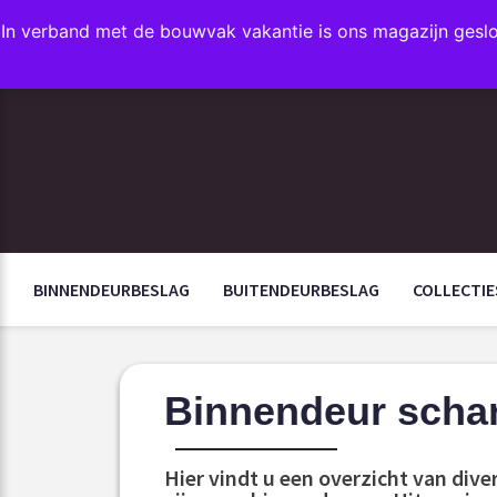
In verband met de bouwvak vakantie is ons magazijn gesl
FAVORIETEN
BINNENDEURBESLAG
BUITENDEURBESLAG
COLLECTIE
Binnendeur scha
Hier vindt u een overzicht van dive