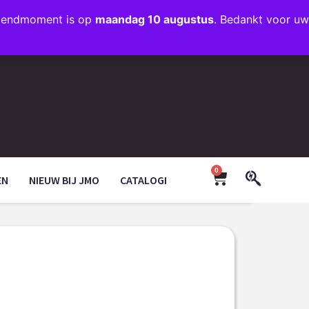
rzendmoment is op
maandag 10 augustus
. Bedankt voor uw
+31 (0)35 203 1663
INFO@JMODESIGN.NL
0
EN
NIEUW BIJ JMO
CATALOGI