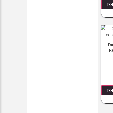
TO
Du
R
TO