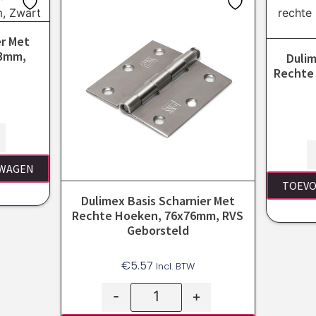
er Met
63mm,
Dulim
Rechte
LWAGEN
TOEVO
Dulimex Basis Scharnier Met
Rechte Hoeken, 76x76mm, RVS
Geborsteld
€
5.57
Incl. BTW
-
+