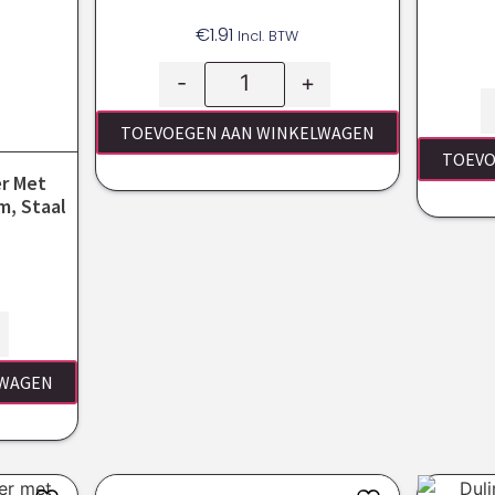
€
1.91
Incl. BTW
-
+
TOEVOEGEN AAN WINKELWAGEN
TOEVO
er Met
, Staal
LWAGEN