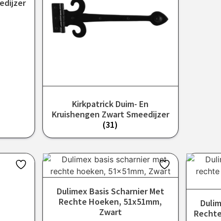
edijzer
Kirkpatrick Duim- En
Kruishengen Zwart Smeedijzer
(31)
Dulimex Basis Scharnier Met
Rechte Hoeken, 51x51mm,
Dulim
Zwart
Rechte