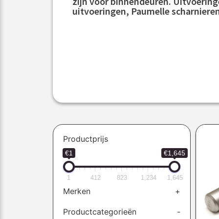
zijn voor binnendeuren. Uitvoeringe
uitvoeringen, Paumelle scharnieren
Productprijs
€1
€1,645
1
412
823
1,234
1,645
Merken
+
Productcategorieën
-