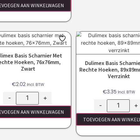
EVOEGEN AAN WINKELWAGEN
limex Basis Scharnier Met
echte Hoeken, 76x76mm,
Dulimex Basis Scharni
Zwart
Rechte Hoeken, 89x89mm
Verrzinkt
€
2.02
Incl. BTW
€
3.35
Incl. BTW
-
+
-
+
EVOEGEN AAN WINKELWAGEN
TOEVOEGEN AAN WINKE