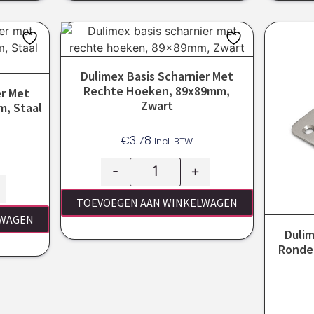
Dulimex Basis Scharnier Met
Rechte Hoeken, 89x89mm,
er Met
Zwart
, Staal
€
3.78
Incl. BTW
-
+
TOEVOEGEN AAN WINKELWAGEN
LWAGEN
Dulim
Ronde