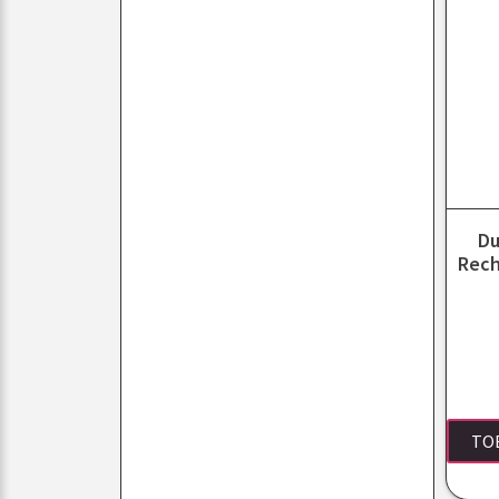
Du
Rech
TO