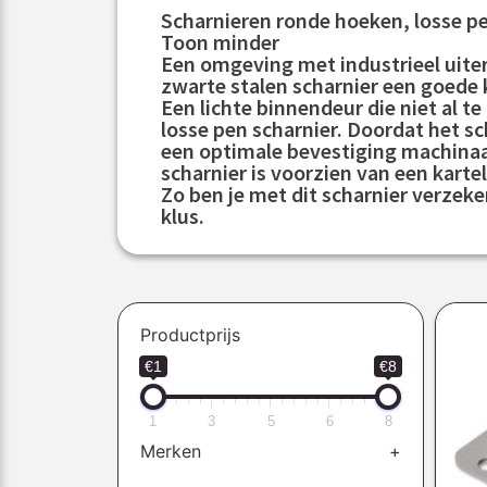
Scharnieren ronde hoeken, losse pe
Toon minder
Een omgeving met industrieel uiterl
zwarte stalen scharnier een goede 
Een lichte binnendeur die niet al te
losse pen scharnier. Doordat het sc
een optimale bevestiging machinaal
scharnier is voorzien van een kart
Zo ben je met dit scharnier verzeke
klus.
Productprijs
€1
€8
1
3
5
6
8
Merken
+