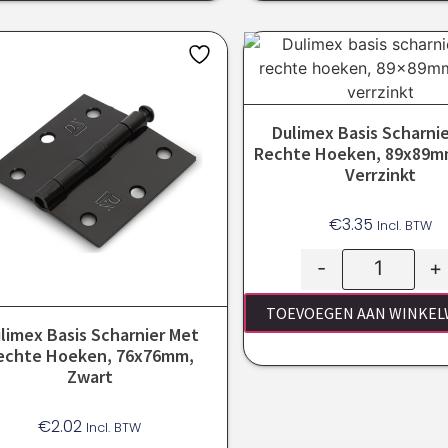
Dulimex Basis Scharni
Rechte Hoeken, 89x89mm
Verrzinkt
€
3.35
Incl. BTW
-
+
TOEVOEGEN AAN WINKE
limex Basis Scharnier Met
echte Hoeken, 76x76mm,
Zwart
€
2.02
Incl. BTW