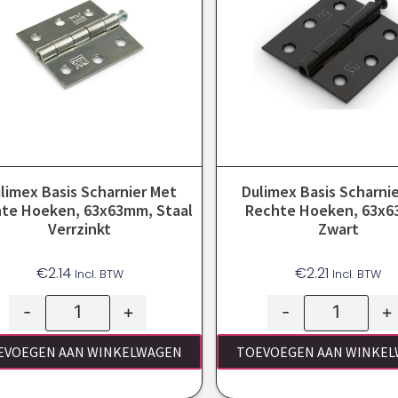
limex Basis Scharnier Met
Dulimex Basis Scharni
te Hoeken, 63x63mm, Staal
Rechte Hoeken, 63x
Verrzinkt
Zwart
€
2.14
€
2.21
Incl. BTW
Incl. BTW
-
+
-
+
EVOEGEN AAN WINKELWAGEN
TOEVOEGEN AAN WINKE