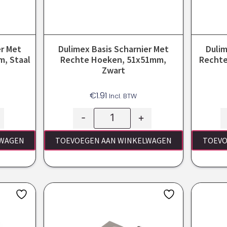
er Met
Dulimex Basis Scharnier Met
Dulim
, Staal
Rechte Hoeken, 51x51mm,
Rechte
Zwart
€
1.91
Incl. BTW
-
+
LWAGEN
TOEVOEGEN AAN WINKELWAGEN
TOEVO