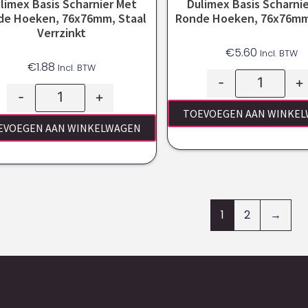
limex Basis Scharnier Met
Dulimex Basis Scharni
de Hoeken, 76x76mm, Staal
Ronde Hoeken, 76x76mm
Verrzinkt
€
5.60
Incl. BTW
€
1.88
Incl. BTW
-
+
-
+
TOEVOEGEN AAN WINKE
EVOEGEN AAN WINKELWAGEN
1
2
→