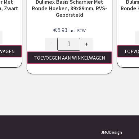
er Met
Dulimex Basis Scharnier Met
Dulim
, Zwart
Ronde Hoeken, 89x89mm, RVS-
Ronde 
Geborsteld
€
6.93
Incl. BTW
-
+
LWAGEN
TOEVO
TOEVOEGEN AAN WINKELWAGEN
JMODesign