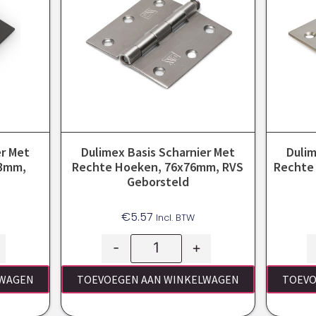
er Met
Dulimex Basis Scharnier Met
Dulim
63mm,
Rechte Hoeken, 76x76mm, RVS
Rechte
Geborsteld
€
5.57
Incl. BTW
-
+
LWAGEN
TOEVOEGEN AAN WINKELWAGEN
TOEVO