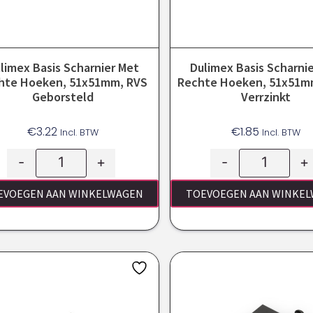
limex Basis Scharnier Met
Dulimex Basis Scharni
hte Hoeken, 51x51mm, RVS
Rechte Hoeken, 51x51mm
Geborsteld
Verrzinkt
€
3.22
€
1.85
Incl. BTW
Incl. BTW
-
+
-
+
EVOEGEN AAN WINKELWAGEN
TOEVOEGEN AAN WINKE