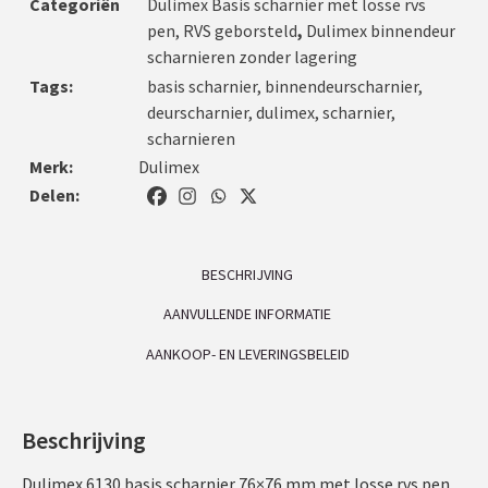
Categoriën
Dulimex Basis scharnier met losse rvs
pen, RVS geborsteld
,
Dulimex binnendeur
scharnieren zonder lagering
Tags:
basis scharnier
,
binnendeurscharnier
,
deurscharnier
,
dulimex
,
scharnier
,
scharnieren
Merk:
Dulimex
Delen:
BESCHRIJVING
AANVULLENDE INFORMATIE
AANKOOP- EN LEVERINGSBELEID
Beschrijving
Dulimex 6130 basis scharnier 76×76 mm met losse rvs pen