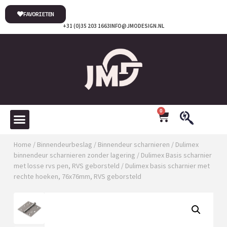
FAVORIETEN
+31 (0)35 203 1663
INFO@JMODESIGN.NL
0
Home
/
Binnendeurbeslag
/
Binnendeur scharnieren
/
Dulimex
binnendeur scharnieren zonder lagering
/
Dulimex Basis scharnier
met losse rvs pen, RVS geborsteld
/ Dulimex basis scharnier met
rechte hoeken, 76x76mm, RVS geborsteld