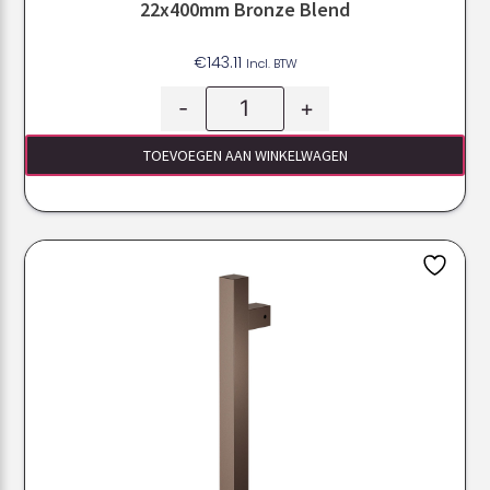
22x400mm Bronze Blend
€
143.11
Incl. BTW
-
+
TOEVOEGEN AAN WINKELWAGEN