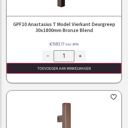
GPF10 Anastasius T Model Vierkant Deurgreep
30x1800mm Bronze Blend
€
582.17
Incl. BTW
-
+
TOEVOEGEN AAN WINKELWAGEN