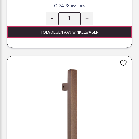
€
124.78
Incl. BTW
-
+
TOEVOEGEN AAN WINKELWAGEN