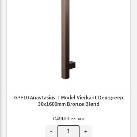
GPF10 Anastasius T Model Vierkant Deurgreep
30x1600mm Bronze Blend
€
491.36
Incl. BTW
-
+