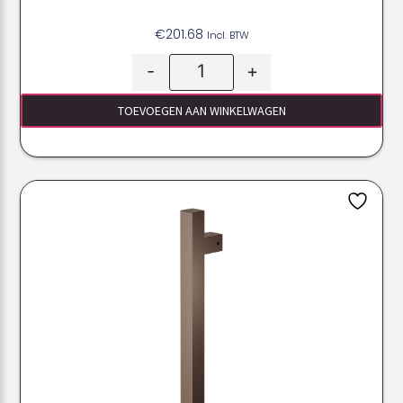
€
201.68
Incl. BTW
-
+
TOEVOEGEN AAN WINKELWAGEN