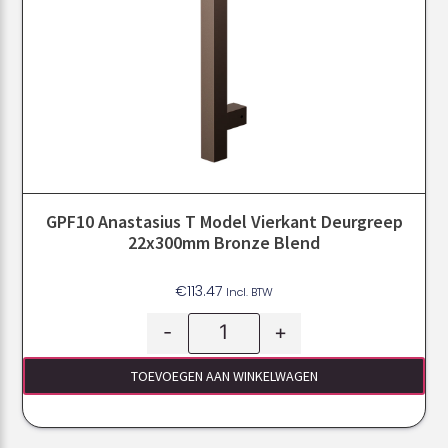
GPF10 Anastasius T Model Vierkant Deurgreep
22x300mm Bronze Blend
€
113.47
Incl. BTW
-
+
TOEVOEGEN AAN WINKELWAGEN