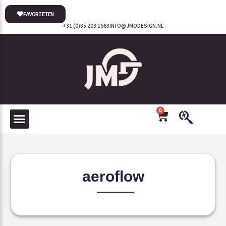
FAVORIETEN
+31 (0)35 203 1663
INFO@JMODESIGN.NL
0
aeroflow