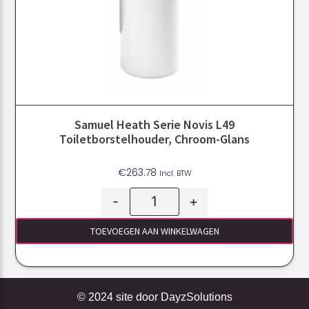
Samuel Heath Serie Novis L49
Toiletborstelhouder, Chroom-Glans
€
263.78
Incl. BTW
-
+
TOEVOEGEN AAN WINKELWAGEN
© 2024 site door
DayzSolutions