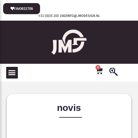
FAVORIETEN
+31 (0)35 203 1663
INFO@JMODESIGN.NL
0
novis