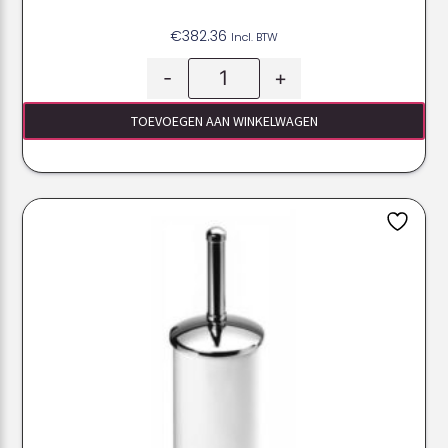
€
382.36
Incl. BTW
-
+
TOEVOEGEN AAN WINKELWAGEN