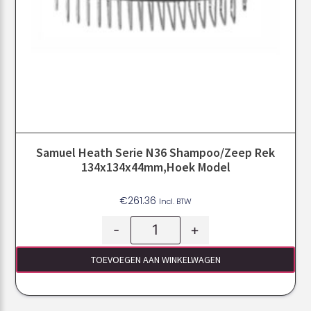
Samuel Heath Serie N36 Shampoo/zeep Rek
134x134x44mm,hoek Model
€
261.36
Incl. BTW
-
+
TOEVOEGEN AAN WINKELWAGEN