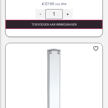
€
127.66
Incl. BTW
-
+
TOEVOEGEN AAN WINKELWAGEN