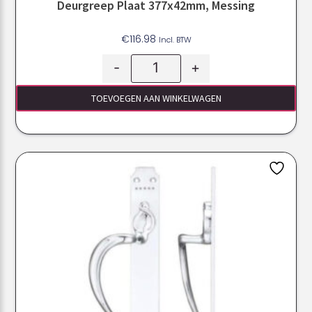
Deurgreep Plaat 377x42mm, Messing
€
116.98
Incl. BTW
-
+
TOEVOEGEN AAN WINKELWAGEN