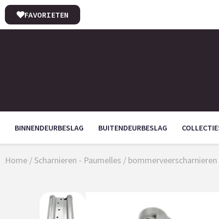
FAVORIETEN
BINNENDEURBESLAG
BUITENDEURBESLAG
COLLECTIE
Home
/
Scharnieren - Paumelles
/
bommerveerscharnieren