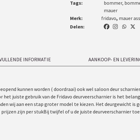
Tags:
bommer
,
bommer
mauer
Merk:
fridavo
,
mauer ass
Delen:
VULLENDE INFORMATIE
AANKOOP- EN LEVERIN
geopend kunnen worden ( doordraai) ook wel saloon deur scharnie
t juiste gebruik van de Fridavo deurveerscharnier is het belangri
aden wij aan een stap groter model te kiezen. Het deurgewicht is g
rijzen zijn per stukBij twijfel of u de juiste deurveerscharnier to