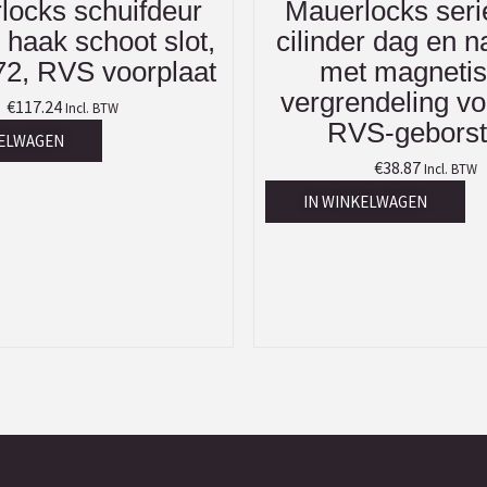
locks schuifdeur
Mauerlocks seri
haak schoot slot,
cilinder dag en n
72, RVS voorplaat
met magneti
vergrendeling vo
€
117.24
Incl. BTW
RVS-geborst
KELWAGEN
€
38.87
Incl. BTW
IN WINKELWAGEN