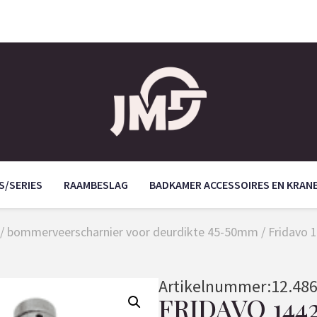
S/SERIES
RAAMBESLAG
BADKAMER ACCESSOIRES EN KRAN
/
bommerveerscharnier voor deurdikte 45-50mm
/ Fridavo
Artikelnummer:
12.48
FRIDAVO 144