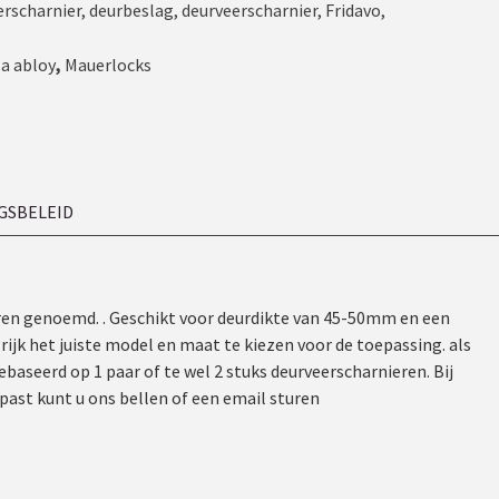
scharnier
,
deurbeslag
,
deurveerscharnier
,
Fridavo
,
a abloy
,
Mauerlocks
GSBELEID
ren genoemd. . Geschikt voor deurdikte van 45-50mm en een
jk het juiste model en maat te kiezen voor de toepassing. als
ebaseerd op 1 paar of te wel 2 stuks deurveerscharnieren. Bij
epast kunt u ons bellen of een email sturen