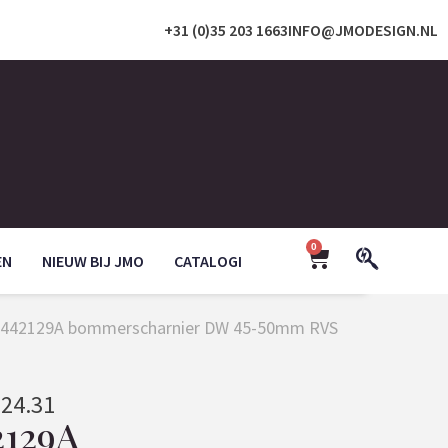
+31 (0)35 203 1663
INFO@JMODESIGN.NL
0
EN
NIEUW BIJ JMO
CATALOGI
 1442129A bommerscharnier DW 45-50mm RVS
624.31
2129A