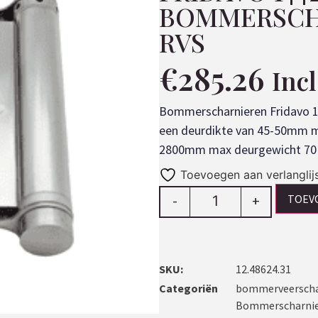
BOMMERSCH
RVS
€
285.26
Inc
Bommerscharnieren Fridavo 
een deurdikte van 45-50mm 
2800mm max deurgewicht 70K
Toevoegen aan verlanglij
TOEV
-
+
SKU:
12.48624.31
Categoriën
bommerveerschar
Bommerscharnie