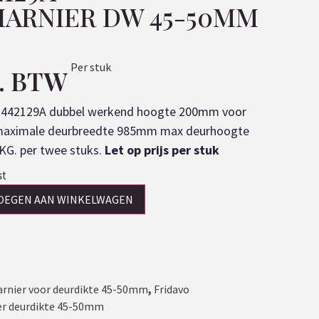
ARNIER DW 45-50MM
Per stuk
l. BTW
1442129A dubbel werkend hoogte 200mm voor
maximale deurbreedte 985mm max deurhoogte
G. per twee stuks.
Let op prijs per stuk
st
OEGEN AAN WINKELWAGEN
nier voor deurdikte 45-50mm
,
Fridavo
r deurdikte 45-50mm