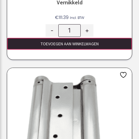
Vernikkeld
€
111.39
Incl. BTW
-
+
TOEVOEGEN AAN WINKELWAGEN