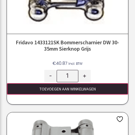
Fridavo 1433121SK Bommerscharnier DW 30-
35mm Sierknop Grijs
€
40.87
Incl. BTW
-
+
TOEVOEGEN AAN WINKELWAGEN