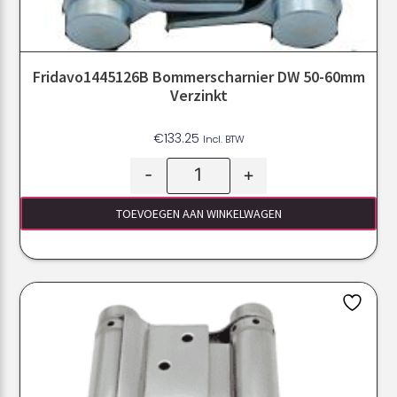
Fridavo1445126B Bommerscharnier DW 50-60mm
Verzinkt
€
133.25
Incl. BTW
-
+
TOEVOEGEN AAN WINKELWAGEN