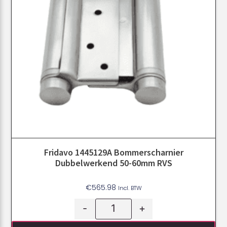
Fridavo 1445129A Bommerscharnier
Dubbelwerkend 50-60mm RVS
€
565.98
Incl. BTW
-
+