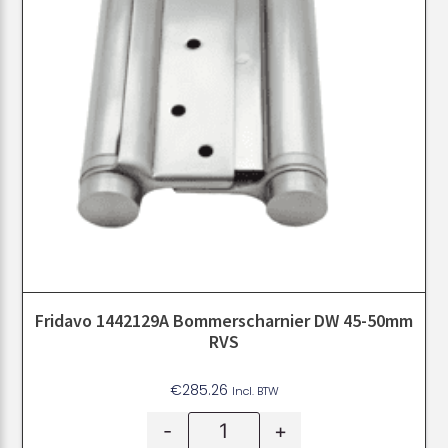
Fridavo 1442129A Bommerscharnier DW 45-50mm
RVS
€
285.26
Incl. BTW
-
+