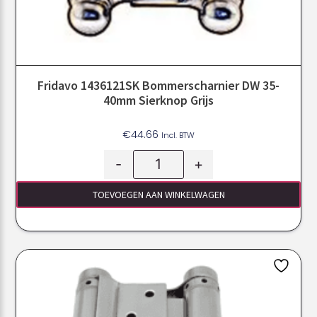
Fridavo 1436121SK Bommerscharnier DW 35-
40mm Sierknop Grijs
€
44.66
Incl. BTW
-
+
TOEVOEGEN AAN WINKELWAGEN