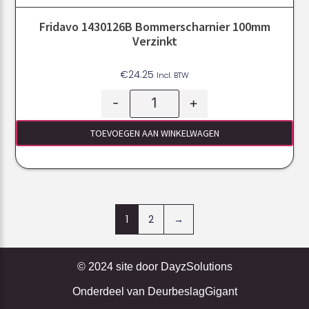
Fridavo 1430126B Bommerscharnier 100mm
Verzinkt
€
24.25
Incl. BTW
-
+
TOEVOEGEN AAN WINKELWAGEN
1
2
→
© 2024 site door
DayzSolutions
Onderdeel van
DeurbeslagGigant