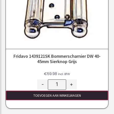
Fridavo 1439121SK Bommerscharnier DW 40-
45mm Sierknop Grijs
€
59.98
Incl. BTW
-
+
TOEVOEGEN AAN WINKELWAGEN