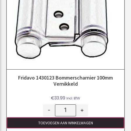
Fridavo 1430123 Bommerscharnier 100mm
Vernikkeld
€
33.99
Incl. BTW
-
+
TOEVOEGEN AAN WINKELWAGEN