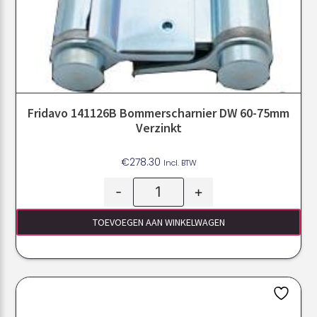
Fridavo 141126B Bommerscharnier DW 60-75mm
Verzinkt
€
278.30
Incl. BTW
-
+
TOEVOEGEN AAN WINKELWAGEN