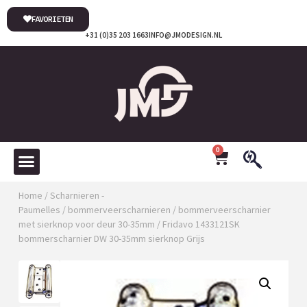
FAVORIETEN
+31 (0)35 203 1663
INFO@JMODESIGN.NL
0
Home
/
Scharnieren -
Paumelles
/
bommerveerscharnieren
/
bommerveerscharnier
met sierknop voor deur 30-35mm
/ Fridavo 1433121SK
bommerscharnier DW 30-35mm sierknop Grijs