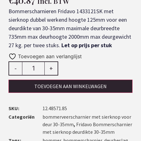
€
40.87
Incl. BTW
Bommerscharnieren Fridavo 1433121SK met
sierknop dubbel werkend hoogte 125mm voor een
deurdikte van 30-35mm maximale deurbreedte
735mm max deurhoogte 2000mm max deurgewicht
27 kg. per twee stuks.
Let op prijs per stuk
Toevoegen aan verlanglijst
-
+
TOEVOEGEN AAN WINKELWAGEN
SKU:
12.48571.85
Categoriën
bommerveerscharnier met sierknop voor
deur 30-35mm
,
Fridavo Bommerscharnier
met sierknop deurdikte 30-35mm
Tags:
bommer
,
bommerscharnier
,
deurbeslag
,