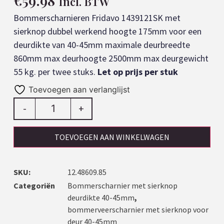
€
59.98
Incl. BTW
Bommerscharnieren Fridavo 1439121SK met
sierknop dubbel werkend hoogte 175mm voor een
deurdikte van 40-45mm maximale deurbreedte
860mm max deurhoogte 2500mm max deurgewicht
55 kg. per twee stuks.
Let op prijs per stuk
Toevoegen aan verlanglijst
-
+
TOEVOEGEN AAN WINKELWAGEN
SKU:
12.48609.85
Categoriën
Bommerscharnier met sierknop
deurdikte 40-45mm
,
bommerveerscharnier met sierknop voor
deur 40-45mm