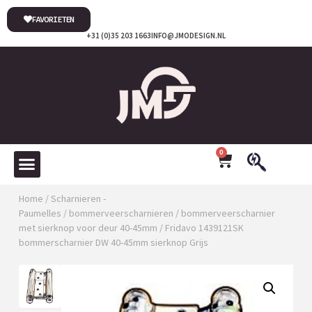
FAVORIETEN
+31 (0)35 203 1663
INFO@JMODESIGN.NL
0
Home
/
Scharnieren -
Paumelles
/
bommerveerscharnieren
/
bommerveerscharnier
met sierknop voor deur 40-45mm
/ Fridavo 1439121SK
bommerscharnier DW 40-45mm sierknop Grijs