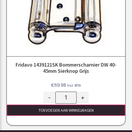
Fridavo 1439121SK Bommerscharnier DW 40-
45mm Sierknop Grijs
€
59.98
Incl. BTW
-
+
TOEVOEGEN AAN WINKELWAGEN