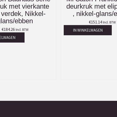
uk met vierkante
deurkruk met eli
 verdek, Nikkel-
, nikkel-glans/
glans/ebben
€
151.14
Incl. BTW
€
184.26
Incl. BTW
IN WINKELWAGEN
KELWAGEN