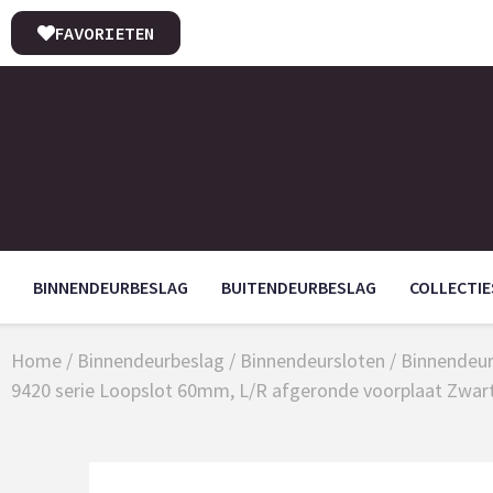
FAVORIETEN
BINNENDEURBESLAG
BUITENDEURBESLAG
COLLECTIE
Home
/
Binnendeurbeslag
/
Binnendeursloten
/
Binnendeur
9420 serie Loopslot 60mm, L/R afgeronde voorplaat Zwar