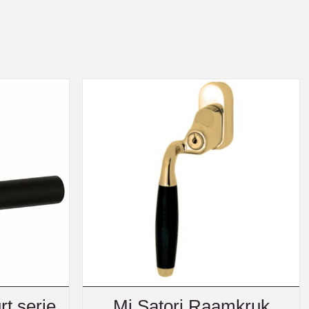
rt serie
Mi Satori Raamkruk