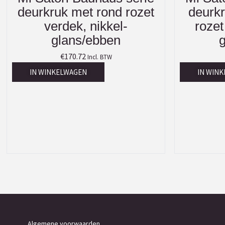
deurkruk met rond rozet
deurkr
verdek, nikkel-
rozet
glans/ebben
€
170.72
Incl. BTW
IN WINKELWAGEN
IN WIN
Algemene voorwaarden