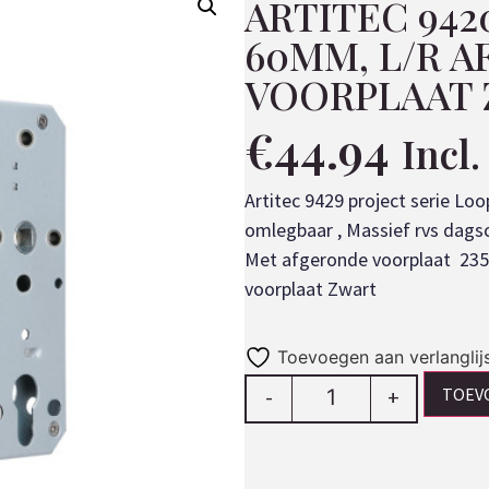
ARTITEC 942
60MM, L/R 
VOORPLAAT
€
44.94
Incl
Artitec 9429 project serie L
omlegbaar , Massief rvs dags
Met afgeronde voorplaat 235 x
voorplaat Zwart
Toevoegen aan verlanglij
TOEV
-
+