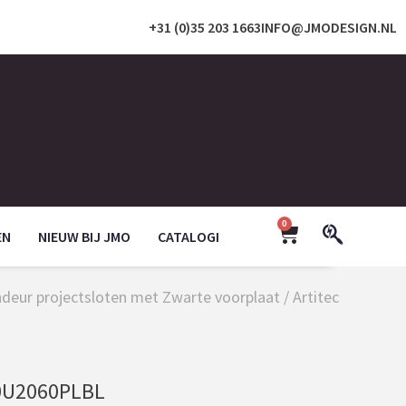
+31 (0)35 203 1663
INFO@JMODESIGN.NL
0
EN
NIEUW BIJ JMO
CATALOGI
ndeur projectsloten met Zwarte voorplaat
/ Artitec
0U2060PLBL