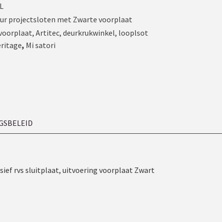
L
ur projectsloten met Zwarte voorplaat
voorplaat
,
Artitec
,
deurkrukwinkel
,
looplsot
eritage
,
Mi satori
GSBELEID
ef rvs sluitplaat, uitvoering voorplaat Zwart