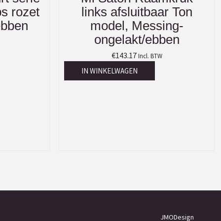
ps rozet
links afsluitbaar Ton
ebben
model, Messing-
ongelakt/ebben
€
143.17
Incl. BTW
IN WINKELWAGEN
JMODesign