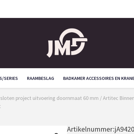
S/SERIES
RAAMBESLAG
BADKAMER ACCESSOIRES EN KRAN
sloten project uitvoering doornmaat 60 mm
/
Artitec Binne
t
Artikelnummer:
jA942