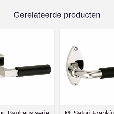
Gerelateerde producten
ori Bauhaus serie
Mi Satori Frankfu