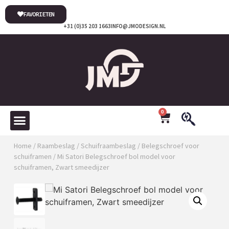
FAVORIETEN
+31 (0)35 203 1663
INFO@JMODESIGN.NL
0
Home
/
Raambeslag
/
Schuifraambeslag
/
Belegschroef voor
schuiframen
/ Mi Satori Belegschroef bol model voor
schuiframen, Zwart smeedijzer