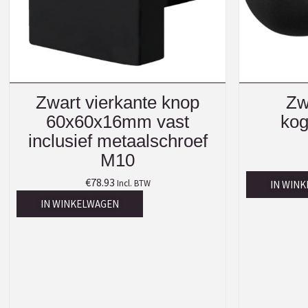
Zwart vierkante knop
Zw
60x60x16mm vast
ko
inclusief metaalschroef
M10
€
78.93
Incl. BTW
IN WIN
IN WINKELWAGEN