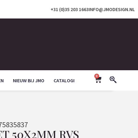
+31 (0)35 203 1663
INFO@JMODESIGN.NL
0
EN
NIEUW BIJ JMO
CATALOGI
75835837
ET 50X2MM RVS