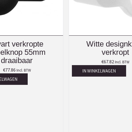
art verkropte
Witte design
gelknop 55mm
verkropt
draaibaar
€
67.82
Incl. BTW
€
77.86
Incl. BTW
IN WINKELWAGEN
KELWAGEN