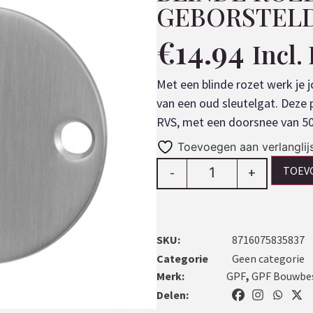
GEBORSTEL
€
14.94
Incl
Met een blinde rozet werk je j
van een oud sleutelgat. Deze p
RVS, met een doorsnee van 5
Toevoegen aan verlanglij
TOEV
-
+
SKU:
8716075835837
Categorie
Geen categorie
Merk:
GPF
,
GPF Bouwbe
Delen: