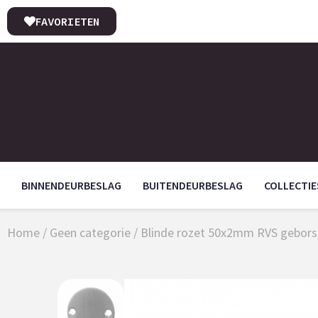
FAVORIETEN
BINNENDEURBESLAG
BUITENDEURBESLAG
COLLECTIE
Home
/
Geen categorie
/ Blinde rozet 50x2mm RVS gebors