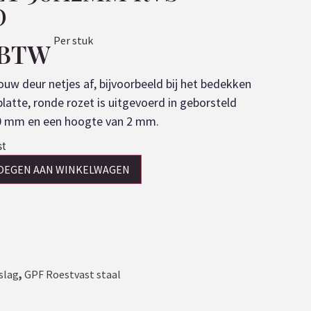
D
Per stuk
. BTW
ouw deur netjes af, bijvoorbeeld bij het bedekken
latte, ronde rozet is uitgevoerd in geborsteld
0 mm en een hoogte van 2 mm.
st
OEGEN AAN WINKELWAGEN
slag
,
GPF Roestvast staal