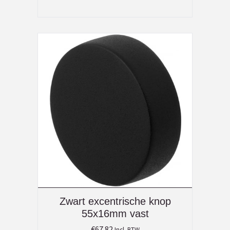
Zwart excentrische knop
55x16mm vast
€
67.82
Incl. BTW