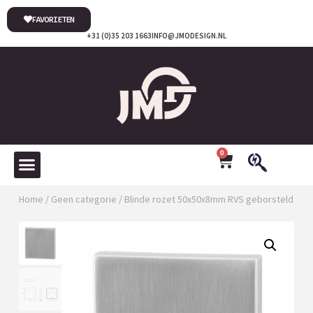
FAVORIETEN
+31 (0)35 203 1663
INFO@JMODESIGN.NL
0
Home
/
Geen categorie
/ Blinde rozet 50x50x8mm RVS geborsteld