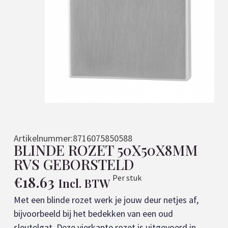
Artikelnummer:
8716075850588
BLINDE ROZET 50X50X8MM
RVS GEBORSTELD
€
18.63
Per stuk
Incl. BTW
Met een blinde rozet werk je jouw deur netjes af,
bijvoorbeeld bij het bedekken van een oud
sleutelgat. Deze vierkante rozet is uitgevoerd in