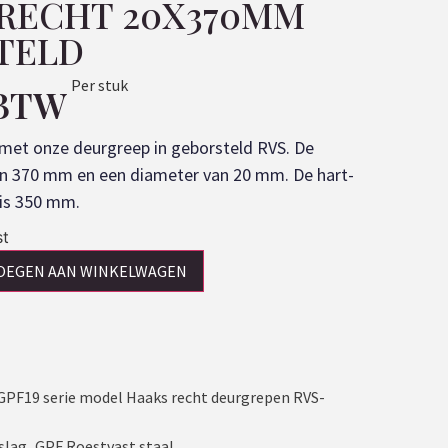
RECHT 20X370MM
TELD
Per stuk
 BTW
n met onze deurgreep in geborsteld RVS. De
an 370 mm en een diameter van 20 mm. De hart-
is 350 mm.
st
OEGEN AAN WINKELWAGEN
GPF19 serie model Haaks recht deurgrepen RVS-
slag
,
GPF Roestvast staal