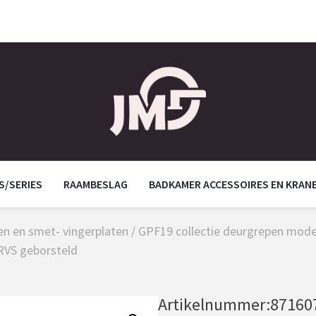
S/SERIES
RAAMBESLAG
BADKAMER ACCESSOIRES EN KRAN
n en smet- vingerplaten
/
GPF19 collectie deurgrepen mode
RVS geborsteld
Artikelnummer:
87160