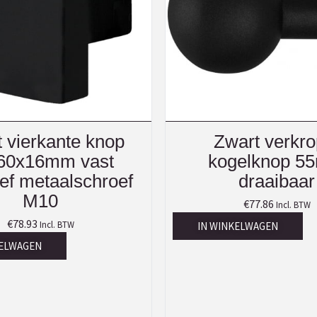
 vierkante knop
Zwart verkro
60x16mm vast
kogelknop 5
ief metaalschroef
draaibaar
M10
€
77.86
Incl. BTW
€
78.93
Incl. BTW
IN WINKELWAGEN
KELWAGEN