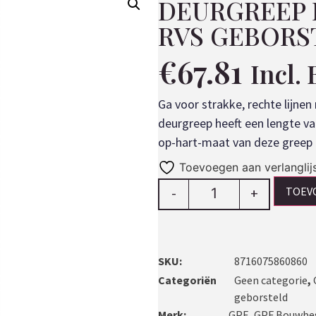
DEURGREEP 
RVS GEBORS
€
67.81
Incl.
Ga voor strakke, rechte lijne
deurgreep heeft een lengte v
op-hart-maat van deze greep 
Toevoegen aan verlanglij
TOEV
-
+
SKU:
8716075860860
Categoriën
Geen categorie
,
geborsteld
Merk:
GPF
,
GPF Bouwbe