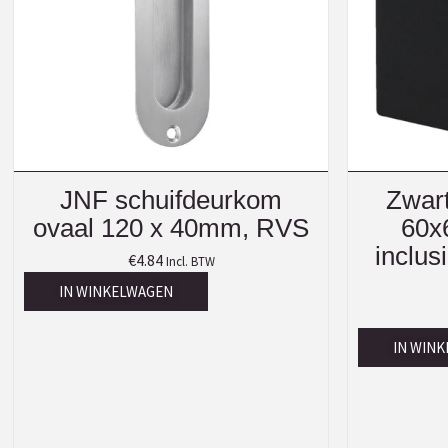
JNF schuifdeurkom
Zwart
ovaal 120 x 40mm, RVS
60x
inclus
€
4.84
Incl. BTW
IN WINKELWAGEN
IN WIN