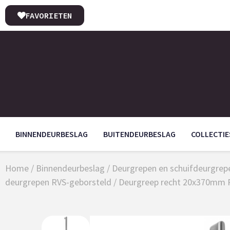
FAVORIETEN
BINNENDEURBESLAG
BUITENDEURBESLAG
COLLECTIE
Home
/
Binnendeurbeslag
/
Deurgrepen en schuifdeurgrepe
deurgrepen RVS-geborsteld
/ Deurgreep recht 20x370mm 