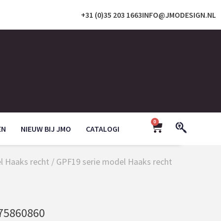
+31 (0)35 203 1663
INFO@JMODESIGN.NL
0
EN
NIEUW BIJ JMO
CATALOGI
l Haaks recht
/
GPF19 serie model Haaks recht
75860860