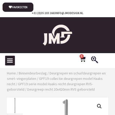
FAVORIETEN
+31 (0)35 203 1663
INFO@JMODESIGN.NL
0
Home
/
Binnendeurbeslag
/
Deurgrepen en schuifdeurgrepen en
smet- vingerplaten
/
GPF19 collectie deurgrepen model Haaks
recht
/
GPF19 serie model Haaks recht deurgrepen RVS-
geborsteld
/ Deurgreep recht 20x420mm RVS geborsteld