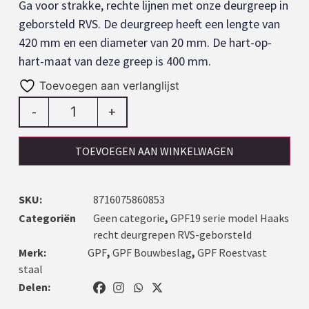
Ga voor strakke, rechte lijnen met onze deurgreep in
geborsteld RVS. De deurgreep heeft een lengte van
420 mm en een diameter van 20 mm. De hart-op-
hart-maat van deze greep is 400 mm.
Toevoegen aan verlanglijst
-
+
TOEVOEGEN AAN WINKELWAGEN
SKU:
8716075860853
Categoriën
Geen categorie
,
GPF19 serie model Haaks
recht deurgrepen RVS-geborsteld
Merk:
GPF
,
GPF Bouwbeslag
,
GPF Roestvast
staal
Delen: