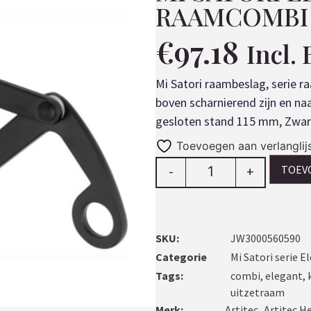
RAAMCOMBI 
€
97.18
Incl.
Mi Satori raambeslag, serie 
boven scharnierend zijn en naa
gesloten stand 115 mm, Zwar
Toevoegen aan verlanglij
TOEV
-
+
SKU:
JW3000560590
Categorie
Mi Satori serie 
Tags:
combi
,
elegant
,
uitzetraam
Merk:
Artitec
,
Artitec H