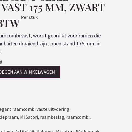
VAST 175 MM, ZWART
Per stuk
 BTW
raamcombi vast, wordt gebruikt voor ramen die
r buiten draaiend zijn . open stand 175 mm. in
t
st
OEGEN AAN WINKELWAGEN
Elegant raamcombi vaste uitvoering
klepraam
,
Mi Satori
,
raambeslag
,
raamcombi
,
eritage
,
Artitec Wallebroek
,
Mi satori
,
Wallebroek