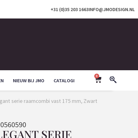
+31 (0)35 203 1663
INFO@JMODESIGN.NL
0
EN
NIEUW BIJ JMO
CATALOGI
legant serie raamcombi vast 175 mm, Zwart
0560590
LEGANT SERIE