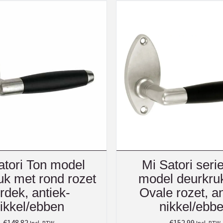
atori Ton model
Mi Satori seri
uk met rond rozet
model deurkru
rdek, antiek-
Ovale rozet, an
ikkel/ebben
nikkel/ebb
€
148.82
€
152.99