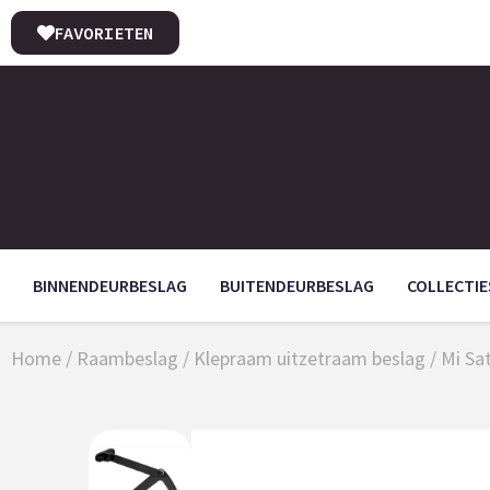
FAVORIETEN
BINNENDEURBESLAG
BUITENDEURBESLAG
COLLECTIE
Home
/
Raambeslag
/
Klepraam uitzetraam beslag
/
Mi Sa