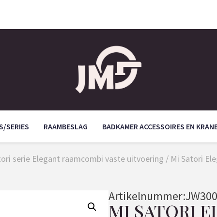
S/SERIES
RAAMBESLAG
BADKAMER ACCESSOIRES EN KRAN
tori serie Elegant raamcombi vaste uitvoering
/ Mi Satori E
Artikelnummer:
JW300
MI SATORI E