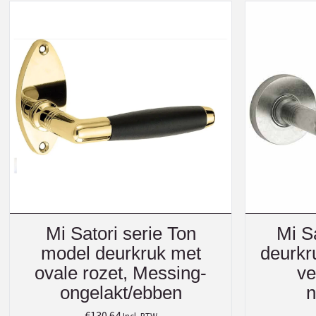
Mi Satori serie Ton
Mi S
model deurkruk met
deurkr
ovale rozet, Messing-
ve
ongelakt/ebben
n
€
130.64