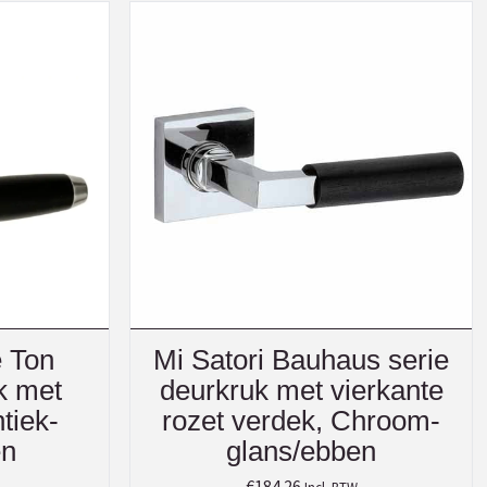
e Ton
Mi Satori Bauhaus serie
k met
deurkruk met vierkante
tiek-
rozet verdek, Chroom-
en
glans/ebben
€
184.26