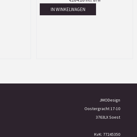
Incl. BTW
IN WINKELWAGEN
JMODesign
Oostergracht 17-10
3763LX Soest
KvK: 77245350