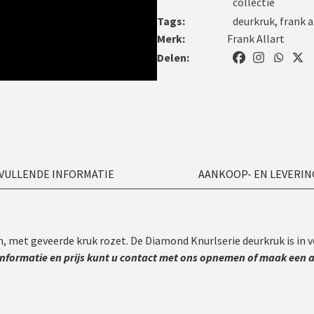
collectie
Tags:
deurkruk
,
frank a
Merk:
Frank Allart
Delen:
VULLENDE INFORMATIE
AANKOOP- EN LEVERIN
 met geveerde kruk rozet. De Diamond Knurlserie deurkruk is in vel
informatie en prijs kunt u contact met ons opnemen of maak een