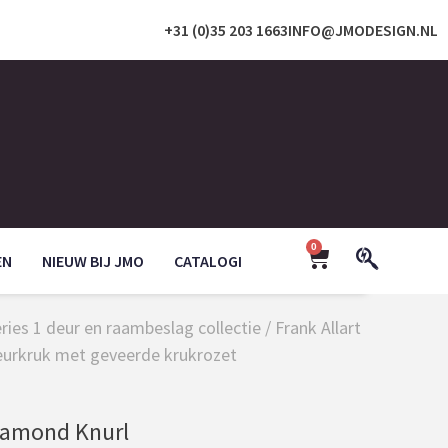
+31 (0)35 203 1663
INFO@JMODESIGN.NL
0
EN
NIEUW BIJ JMO
CATALOGI
eries 1 deur en raambeslag collectie
/
Frank Allart
deurkruk met geveerde krukrozet
iamond Knurl