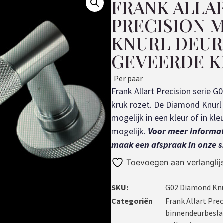
FRANK ALLA
PRECISION 
KNURL DEU
GEVEERDE 
Per paar
Frank Allart Precision serie
kruk rozet. De Diamond Knurl s
mogelijk in een kleur of in kl
mogelijk.
Voor meer informat
maak een afspraak in onze
Toevoegen aan verlanglij
SKU:
G02 Diamond Kn
Categoriën
Frank Allart Pre
binnendeurbesl