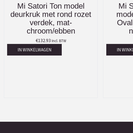
Mi Satori Ton model
Mi S
deurkruk met rond rozet
mode
verdek, mat-
Oval
chroom/ebben
n
€
132.93
Incl. BTW
IN WINKELWAGEN
IN WIN