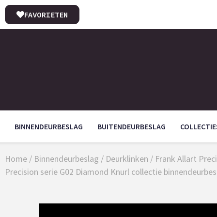
FAVORIETEN
BINNENDEURBESLAG
BUITENDEURBESLAG
COLLECTIE
Home
/
Binnendeurbeslag
/
Deurklinken
/
Frank Allart Prec
Precision serie G02 Diamond Knurl collectie binnendeurbes