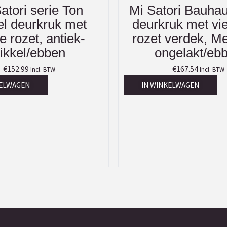
atori serie Ton
Mi Satori Bauhau
l deurkruk met
deurkruk met vi
e rozet, antiek-
rozet verdek, M
ikkel/ebben
ongelakt/eb
€
152.99
€
167.54
Incl. BTW
Incl. BTW
KELWAGEN
IN WINKELWAGEN