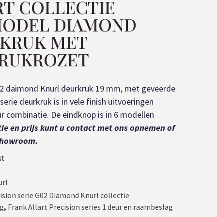
RT COLLECTIE
MODEL DIAMOND
RKRUK MET
KRUKROZET
 G02 daimond Knurl deurkruk 19 mm, met geveerde
erie deurkruk is in vele finish uitvoeringen
eur combinatie. De eindknop is in 6 modellen
ie en prijs kunt u contact met ons opnemen of
 showroom.
st
url
cision serie G02 Diamond Knurl collectie
ag
,
Frank Allart Precision series 1 deur en raambeslag