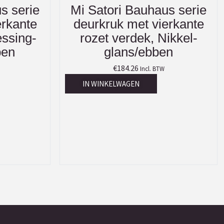
s serie
Mi Satori Bauhaus serie
erkante
deurkruk met vierkante
essing-
rozet verdek, Nikkel-
ben
glans/ebben
€
184.26
Incl. BTW
IN WINKELWAGEN