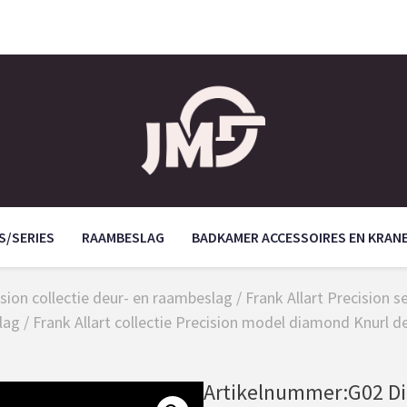
S/SERIES
RAAMBESLAG
BADKAMER ACCESSOIRES EN KRAN
ision collectie deur- en raambeslag
/
Frank Allart Precision s
lag
/ Frank Allart collectie Precision model diamond Knurl 
Artikelnummer:
G02 D