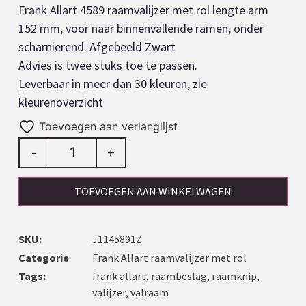
Frank Allart 4589 raamvalijzer met rol lengte arm
152 mm, voor naar binnenvallende ramen, onder
scharnierend. Afgebeeld Zwart
Advies is twee stuks toe te passen.
Leverbaar in meer dan 30 kleuren, zie
kleurenoverzicht
Toevoegen aan verlanglijst
-
+
TOEVOEGEN AAN WINKELWAGEN
SKU:
J1145891Z
Categorie
Frank Allart raamvalijzer met rol
Tags:
frank allart
,
raambeslag
,
raamknip
,
valijzer
,
valraam