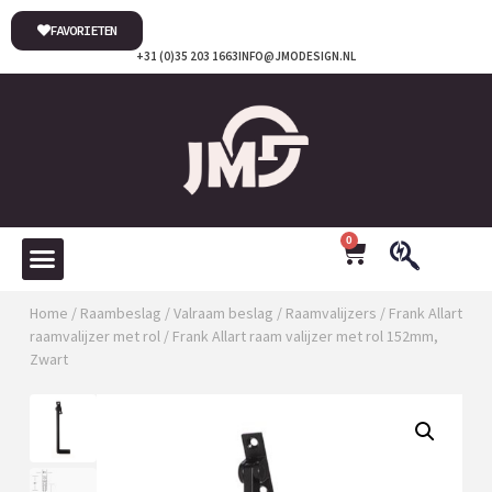
FAVORIETEN
+31 (0)35 203 1663
INFO@JMODESIGN.NL
0
Home
/
Raambeslag
/
Valraam beslag
/
Raamvalijzers
/
Frank Allart
raamvalijzer met rol
/ Frank Allart raam valijzer met rol 152mm,
Zwart