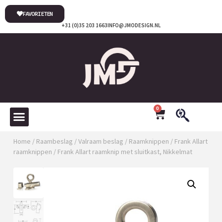
FAVORIETEN
+31 (0)35 203 1663
INFO@JMODESIGN.NL
0
Home
/
Raambeslag
/
Valraam beslag
/
Raamknippen
/
Frank Allart
raamknippen
/ Frank Allart raamknip met sluitkast, Nikkelmat