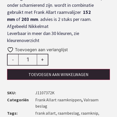
onder scharnierend zijn. wordt in combinatie
gebruikt met Frank Allart raamvalijzer
152
mm
of
203 mm
. advies is 2 stuks per raam.
Afgebeeld Nikkelmat
Leverbaar in meer dan 30 kleuren, zie
kleurenoverzicht
Toevoegen aan verlanglijst
-
+
TOEVOEGEN AAN WINKELWAGEN
SKU:
J1107372K
Categoriën
Frank Allart raamknippen
,
Valraam
beslag
Tags:
frank allart
,
raambeslag
,
raamknip
,