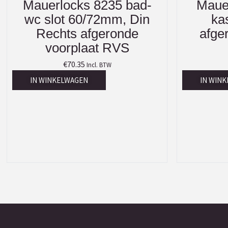
Mauerlocks 8235 bad-
Maue
wc slot 60/72mm, Din
ka
Rechts afgeronde
afge
voorplaat RVS
€
70.35
Incl. BTW
IN WINKELWAGEN
IN WIN