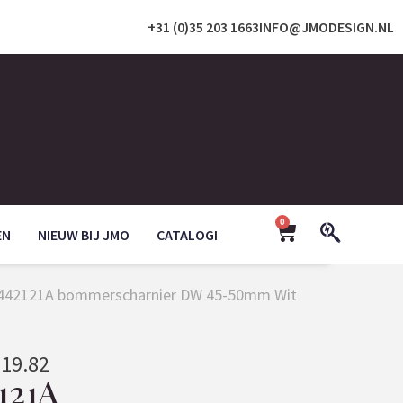
+31 (0)35 203 1663
INFO@JMODESIGN.NL
0
EN
NIEUW BIJ JMO
CATALOGI
1442121A bommerscharnier DW 45-50mm Wit
619.82
121A