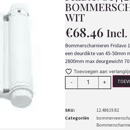
BOMMERSCH
WIT
€
68.46
Incl
Bommerscharnieren Fridavo 
een deurdikte van 45-50mm 
2800mm max deurgewicht 70K
Toevoegen aan verlanglij
TOEV
-
+
SKU:
12.48619.82
Categoriën
bommerveerschar
Bommerscharnie