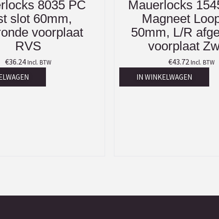
rlocks 8035 PC
Mauerlocks 1545
st slot 60mm,
Magneet Loop
ronde voorplaat
50mm, L/R afg
RVS
voorplaat Zw
€
36.24
€
43.72
Incl. BTW
Incl. BTW
KELWAGEN
IN WINKELWAGEN