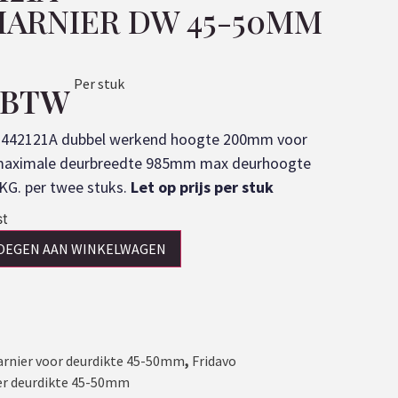
ARNIER DW 45-50MM
Per stuk
. BTW
1442121A dubbel werkend hoogte 200mm voor
maximale deurbreedte 985mm max deurhoogte
G. per twee stuks.
Let op prijs per stuk
st
OEGEN AAN WINKELWAGEN
nier voor deurdikte 45-50mm
,
Fridavo
r deurdikte 45-50mm