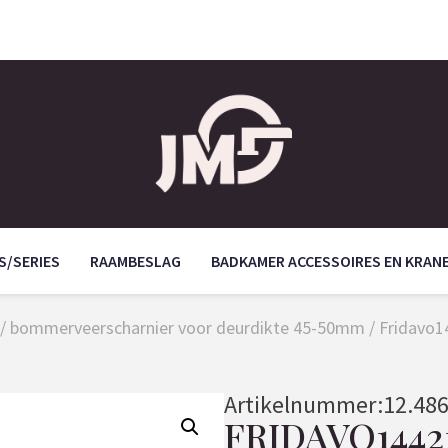
S/SERIES
RAAMBESLAG
BADKAMER ACCESSOIRES EN KRAN
/
bommerveerscharnier voor deurdikte 45-50mm
/ Fridavo
Artikelnummer:
12.48
FRIDAVO1442