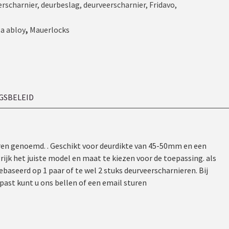
scharnier
,
deurbeslag
,
deurveerscharnier
,
Fridavo
,
a abloy
,
Mauerlocks
GSBELEID
ren genoemd. . Geschikt voor deurdikte van 45-50mm en een
jk het juiste model en maat te kiezen voor de toepassing. als
ebaseerd op 1 paar of te wel 2 stuks deurveerscharnieren. Bij
epast kunt u ons bellen of een email sturen