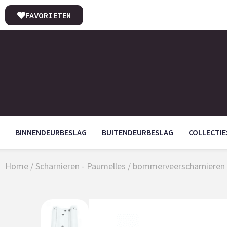
FAVORIETEN
BINNENDEURBESLAG
BUITENDEURBESLAG
COLLECTIE
Home
/
Scharnieren - Paumelles
/
bommerveerscharnieren