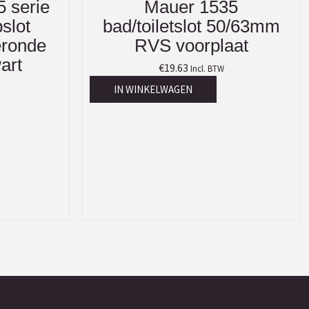
 serie
Mauer 1535
slot
bad/toiletslot 50/63mm
eronde
RVS voorplaat
art
€
19.63
Incl. BTW
IN WINKELWAGEN