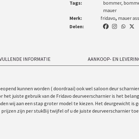
Tags:
bommer
,
bommer
mauer
Merk:
fridavo
,
mauer ass
Delen:
VULLENDE INFORMATIE
AANKOOP- EN LEVERIN
geopend kunnen worden ( doordraai) ook wel saloon deur scharnie
t juiste gebruik van de Fridavo deurveerscharnier is het belangri
aden wij aan een stap groter model te kiezen. Het deurgewicht is g
rijzen zijn per stukBij twijfel of u de juiste deurveerscharnier to