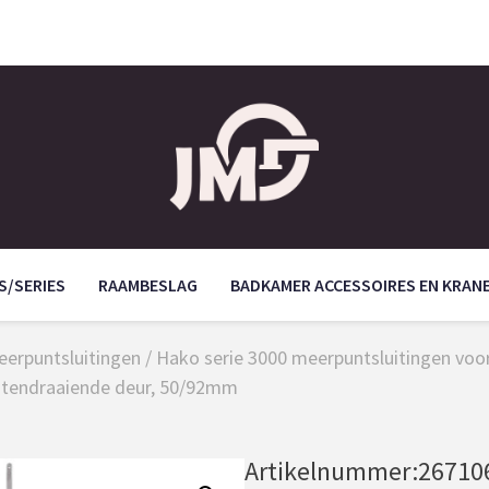
S/SERIES
RAAMBESLAG
BADKAMER ACCESSOIRES EN KRAN
eerpuntsluitingen
/
Hako serie 3000 meerpuntsluitingen v
itendraaiende deur, 50/92mm
Artikelnummer:
26710