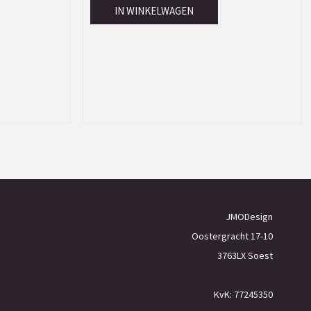
IN WINKELWAGEN
JMODesign
Oostergracht 17-10
3763LX Soest
KvK: 77245350