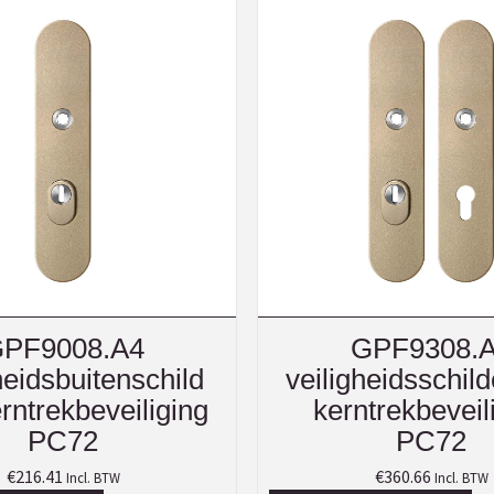
PF9008.A4
GPF9308.
heidsbuitenschild
veiligheidsschil
rntrekbeveiliging
kerntrekbeveil
PC72
PC72
€
216.41
€
360.66
Incl. BTW
Incl. BTW