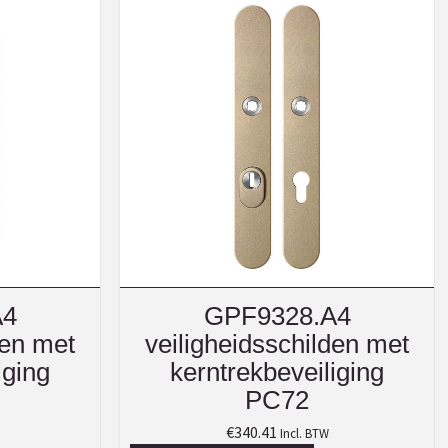
A4
GPF9328.A4
den met
veiligheidsschilden met
iging
kerntrekbeveiliging
PC72
€
340.41
Incl. BTW