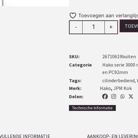
Toevoegen aan verlanglij
TOEV
-
+
SKU:
26710619buiten
Categorie
Hako serie 3000
en PC92mm
Tags:
cilinderbediend
,
Merk:
Hako
,
JPM Kok
Delen:
Technische Informatie
VULLENDE INFORMATIE
AANKOOP- EN LEVERIN