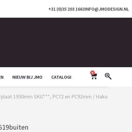
+31 (0)35 203 1663
INFO@JMODESIGN.NL
0
EN
NIEUW BIJ JMO
CATALOGI
oorplaat 1950mm SKG***, PC72 en PC92mm
/ Hako
619buiten