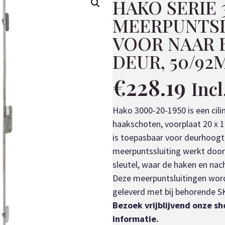
HAKO SERIE
MEERPUNTSL
VOOR NAAR 
DEUR, 50/9
€
228.19
Inc
Hako 3000-20-1950 is een cil
haakschoten, voorplaat 20 
is toepasbaar voor deurhoogt
meerpuntssluiting werkt doo
sleutel, waar de haken en nac
Deze meerpuntsluitingen word
geleverd met bij behorende 
Bezoek vrijblijvend onze s
informatie.