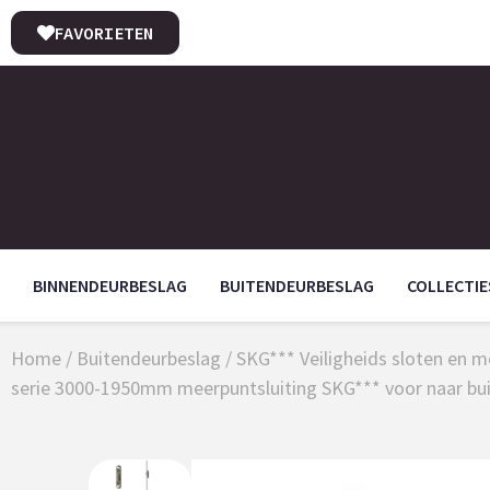
FAVORIETEN
BINNENDEURBESLAG
BUITENDEURBESLAG
COLLECTIE
Home
/
Buitendeurbeslag
/
SKG*** Veiligheids sloten en m
serie 3000-1950mm meerpuntsluiting SKG*** voor naar bu