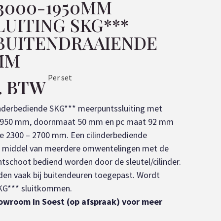
 3000-1950MM
UITING SKG***
BUITENDRAAIENDE
2MM
Per set
l. BTW
inderbediende SKG*** meerpuntssluiting met
x 1950 mm, doornmaat 50 mm en pc maat 92 mm
e 2300 – 2700 mm. Een cilinderbediende
r middel van meerdere omwentelingen met de
htschoot bediend worden door de sleutel/cilinder.
en vaak bij buitendeuren toegepast. Wordt
SKG*** sluitkommen.
howroom in Soest (op afspraak) voor meer