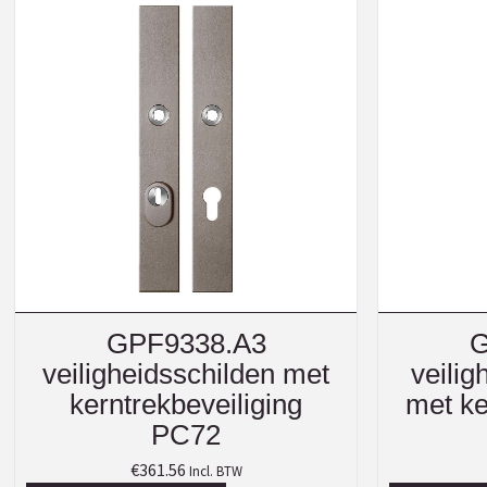
GPF9338.A3
G
veiligheidsschilden met
veilig
kerntrekbeveiliging
met ke
PC72
€
361.56
Incl. BTW