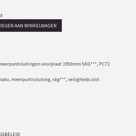
st
OEGEN AAN WINKELWAGEN
 meerpuntsluitingen voorplaat 1950mm SKG***, PC72
hako
,
meerpuntssluiting
,
skg***
,
veiligheids slot
GSBELEID