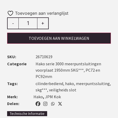
Toevoegen aan verlanglijst
-
+
TOEVOEGEN AAN WINKELWAGEN
SKU:
26710619
Categorie
Hako serie 3000 meerpuntsluitingen
voorplaat 1950mm SKG***, PC72 en
PC92mm
Tags:
cilinderbediend
,
hako
,
meerpuntssluiting
,
skg***
,
veiligheids slot
Merk:
Hako
,
JPM Kok
Delen:
Technische Informatie