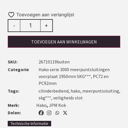
Toevoegen aan verlanglijst
-
+
TOEVOEGEN AAN WINKELWAGEN
SKU:
26710119buiten
Categorie
Hako serie 3000 meerpuntsluitingen
voorplaat 1950mm SKG***, PC72 en
PC92mm
Tags:
cilinderbediend
,
hako
,
meerpuntssluiting
,
skg***
,
veiligheids slot
Merk:
Hako
,
JPM Kok
Delen:
Technische Informatie