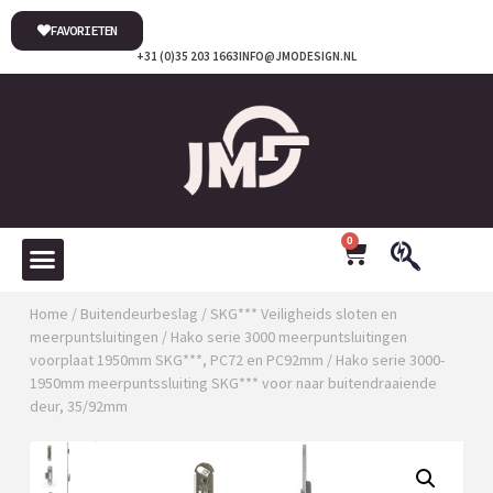
FAVORIETEN
+31 (0)35 203 1663
INFO@JMODESIGN.NL
0
Home
/
Buitendeurbeslag
/
SKG*** Veiligheids sloten en
meerpuntsluitingen
/
Hako serie 3000 meerpuntsluitingen
voorplaat 1950mm SKG***, PC72 en PC92mm
/ Hako serie 3000-
1950mm meerpuntssluiting SKG*** voor naar buitendraaiende
deur, 35/92mm