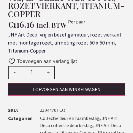
ROZET VIERKANT, TITANIUM-
COPPER
€
116.16
Per paar
Incl. BTW
JNF Art Deco vrij en bezet garnituur, rozet vierkant
met montage rozet, afmeting rozet 50 x 50 mm,
Titanium-Copper
Toevoegen aan verlanglijst
-
+
TOEVOEGEN AAN WINKELWAGEN
SKU:
JJ04470TCO
Categoriën
Collectie deur en raambeslag
,
JNF Art
Deco collectie deurbeslag
,
JNF Art Deco
collectie Titanium-Copper
,
JNF rozetten