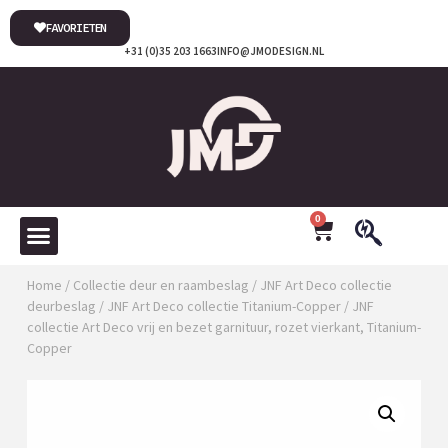
FAVORIETEN
+31 (0)35 203 1663
INFO@JMODESIGN.NL
0
Home
/
Collectie deur en raambeslag
/
JNF Art Deco collectie
deurbeslag
/
JNF Art Deco collectie Titanium-Copper
/ JNF
collectie Art Deco vrij en bezet garnituur, rozet vierkant, Titanium-
Copper