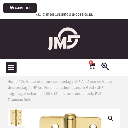
FAVORIETEN
+31 (0)35 203 1663
INFO@JMODESIGN.NL
0
Home
/
Collectie deur en raambeslag
/
JNF Art Deco collectie
deurbeslag
/
JNF Art Deco collection titanium-Gold
/ JNF
kogellager scharnier 100 x 75mm, met ronde hoek, RVS-
Titanium/Gold