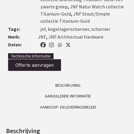
zwarte greep
,
JNF Natur Watch collectie
Titanium-Gold
,
JNF Stout/Simple
collectie Titanium-Gold
Tags:
jnf
,
kogellagerscharnier
,
scharnier
Merk:
JNF
,
JNF Architectual Hardware
Delen:
Technische Informatie
Offerte aanvragen
BESCHRIJVING
AANVULLENDE INFORMATIE
AANKOOP- EN LEVERINGSBELEID
Beschrijving