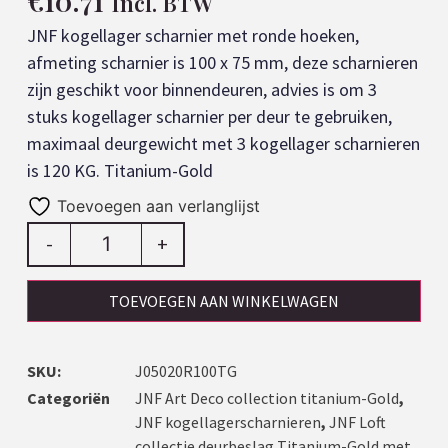
€
10.71
Incl. BTW
JNF kogellager scharnier met ronde hoeken,
afmeting scharnier is 100 x 75 mm, deze scharnieren
zijn geschikt voor binnendeuren, advies is om 3
stuks kogellager scharnier per deur te gebruiken,
maximaal deurgewicht met 3 kogellager scharnieren
is 120 KG. Titanium-Gold
Toevoegen aan verlanglijst
-
+
TOEVOEGEN AAN WINKELWAGEN
SKU:
J05020R100TG
Categoriën
JNF Art Deco collection titanium-Gold
,
JNF kogellagerscharnieren
,
JNF Loft
collectie deurbeslag Titanium-Gold met