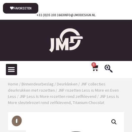
FAVORIETEN
+31 (0)35 203 1663
INFO@JMODESIGN.NL
0
Home
/
Binnendeurbeslag
/
Deurklinken
/
JNF collecties
deurkrukken met rozetten
/
JNF rozetten Less is More en Even
Less
/
JNF Less Is More rozetten rond zelfklevend
/ JNF Less Is
More sleutelrozet rond zelfklevend, Titanium-Chocolat