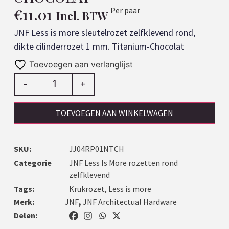
€
11.01
Per paar
Incl. BTW
JNF Less is more sleutelrozet zelfklevend rond,
dikte cilinderrozet 1 mm. Titanium-Chocolat
Toevoegen aan verlanglijst
-
+
TOEVOEGEN AAN WINKELWAGEN
SKU:
JJ04RP01NTCH
Categorie
JNF Less Is More rozetten rond
zelfklevend
Tags:
Krukrozet
,
Less is more
Merk:
JNF
,
JNF Architectual Hardware
Delen: