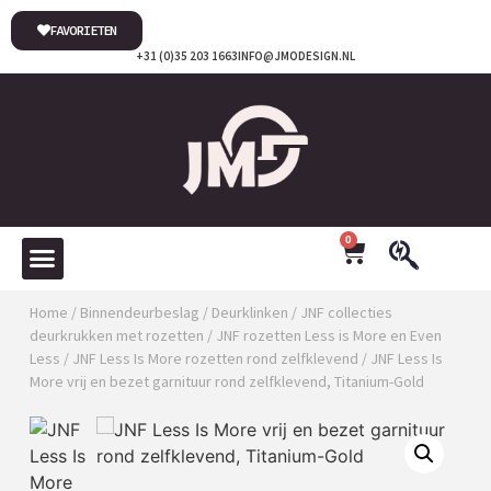
FAVORIETEN
+31 (0)35 203 1663
INFO@JMODESIGN.NL
0
Home
/
Binnendeurbeslag
/
Deurklinken
/
JNF collecties
deurkrukken met rozetten
/
JNF rozetten Less is More en Even
Less
/
JNF Less Is More rozetten rond zelfklevend
/ JNF Less Is
More vrij en bezet garnituur rond zelfklevend, Titanium-Gold