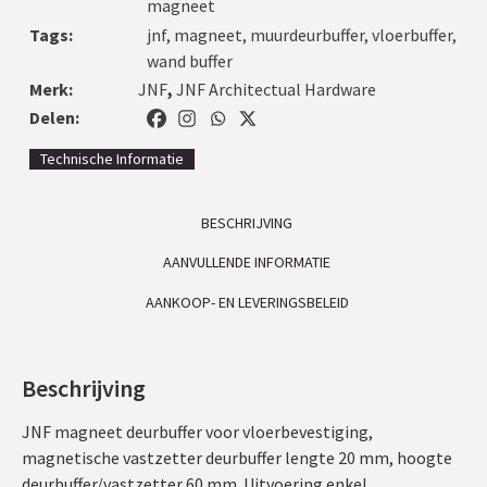
magneet
Tags:
jnf
,
magneet
,
muurdeurbuffer
,
vloerbuffer
,
wand buffer
Merk:
JNF
,
JNF Architectual Hardware
Delen:
Technische Informatie
BESCHRIJVING
AANVULLENDE INFORMATIE
AANKOOP- EN LEVERINGSBELEID
Beschrijving
JNF magneet deurbuffer voor vloerbevestiging,
magnetische vastzetter deurbuffer lengte 20 mm, hoogte
deurbuffer/vastzetter 60 mm. Uitvoering enkel