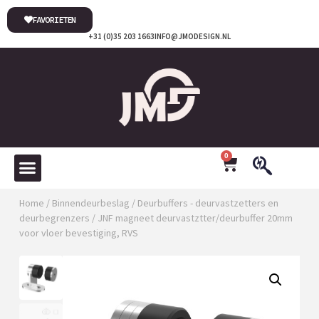
FAVORIETEN
+31 (0)35 203 1663
INFO@JMODESIGN.NL
0
Home
/
Binnendeurbeslag
/
Deurbuffers - deurvastzetters en
deurbegrenzers
/ JNF magneet deurvastztter/deurbuffer 20mm
voor vloer bevestiging, RVS