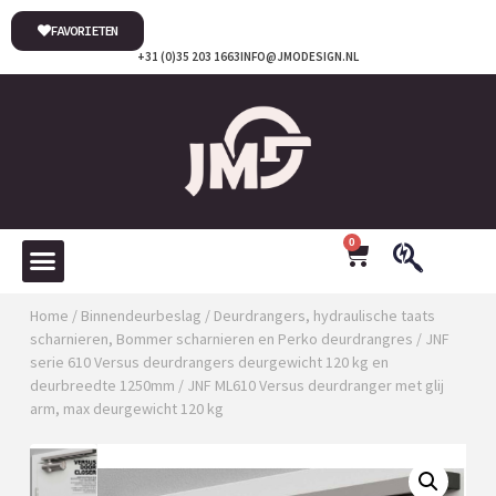
FAVORIETEN
+31 (0)35 203 1663
INFO@JMODESIGN.NL
0
Home
/
Binnendeurbeslag
/
Deurdrangers, hydraulische taats
scharnieren, Bommer scharnieren en Perko deurdrangres
/
JNF
serie 610 Versus deurdrangers deurgewicht 120 kg en
deurbreedte 1250mm
/ JNF ML610 Versus deurdranger met glij
arm, max deurgewicht 120 kg