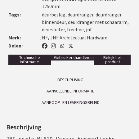
1250mm
Tags:
deurbeslag
,
deurdranger
,
deurdranger
binnendeur
,
deurdranger met schaararm
,
deursluiter
,
freeline
,
jnf
Merk:
JNF
,
JNF Architectual Hardware
Delen:
Technische
Gebruikershandleiding
Bekijk het
Informatie
product
BESCHRIJVING
AANVULLENDE INFORMATIE
AANKOOP- EN LEVERINGSBELEID
Beschrijving