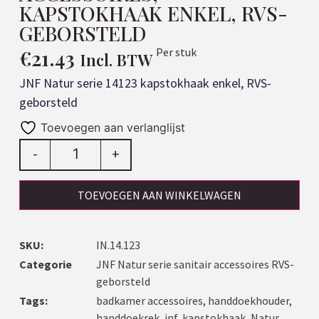
KAPSTOKHAAK ENKEL, RVS-
GEBORSTELD
€
21.43
Per stuk
Incl. BTW
JNF Natur serie 14123 kapstokhaak enkel, RVS-
geborsteld
Toevoegen aan verlanglijst
-
+
TOEVOEGEN AAN WINKELWAGEN
SKU:
IN.14.123
Categorie
JNF Natur serie sanitair accessoires RVS-
geborsteld
Tags:
badkamer accessoires
,
handdoekhouder
,
handdoekrek
,
jnf
,
kapstokhaak
,
Natur
,