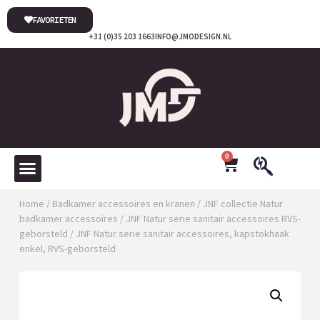
FAVORIETEN
+31 (0)35 203 1663
INFO@JMODESIGN.NL
0
Home
/
Badkamer accessoires en kranen
/
JNF collectie Natur
badkamer accessoires
/
JNF Natur serie sanitair accessoires RVS-
geborsteld
/ JNF Natur serie sanitair accessoires, kapstokhaak
enkel, RVS-geborsteld