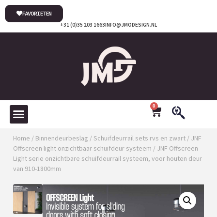
FAVORIETEN
+31 (0)35 203 1663
INFO@JMODESIGN.NL
0
Home
/
Binnendeurbeslag
/
Schuifdeurrail sets rvs en zwart
/
JNF
Offscreen light onzichtbaar schuifdeur systeem
/ JNF Offscreen
Light serie onzichtbare schuifdeurrail systeem, voor houten deur
van 910-1800mm