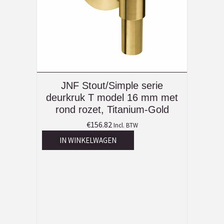
JNF Stout/Simple serie
deurkruk T model 16 mm met
rond rozet, Titanium-Gold
€
156.82
Incl. BTW
IN WINKELWAGEN