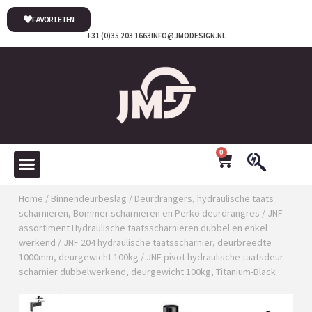
FAVORIETEN
+31 (0)35 203 1663
INFO@JMODESIGN.NL
0
Home
/
Binnendeurbeslag
/
Deurdrangers, hydraulische taats
scharnieren, Bommer scharnieren en Perko deurdrangres
/
JNF
assortiment Hydraulische taatsscharnieren dubbel en enkel
werkend
/
JNF 204 hydraulische taatsscharnier, deurbreedte
1000mm, deurgewicht 100kg
/ JNF pivot hydraulische taatsdeur
scharnier dubbelwerkend, deurgewicht 100kg, Titanium-Black