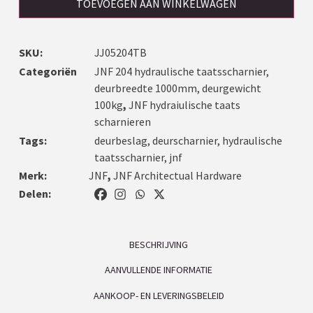
TOEVOEGEN AAN WINKELWAGEN
SKU:
JJ05204TB
Categoriën
JNF 204 hydraulische taatsscharnier,
deurbreedte 1000mm, deurgewicht
100kg
,
JNF hydraiulische taats
scharnieren
Tags:
deurbeslag
,
deurscharnier
,
hydraulische
taatsscharnier
,
jnf
Merk:
JNF
,
JNF Architectual Hardware
Delen:
BESCHRIJVING
AANVULLENDE INFORMATIE
AANKOOP- EN LEVERINGSBELEID