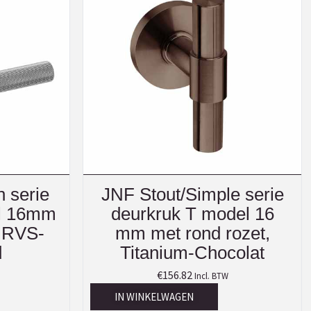
 serie
JNF Stout/Simple serie
el 16mm
deurkruk T model 16
, RVS-
mm met rond rozet,
d
Titanium-Chocolat
€
156.82
Incl. BTW
IN WINKELWAGEN