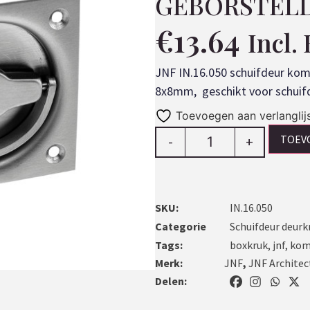
GEBORSTEL
€
13.64
Incl.
JNF IN.16.050 schuifdeur kom
8x8mm, geschikt voor schuifd
Toevoegen aan verlanglij
TOEV
-
+
SKU:
IN.16.050
Categorie
Schuifdeur deurk
Tags:
boxkruk
,
jnf
,
kom
Merk:
JNF
,
JNF Architec
Delen: