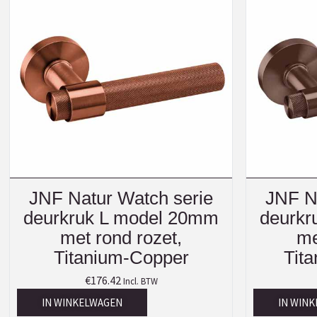
JNF Natur Watch serie
JNF N
deurkruk L model 20mm
deurkr
met rond rozet,
me
Titanium-Copper
Tit
€
176.42
Incl. BTW
IN WINKELWAGEN
IN WIN