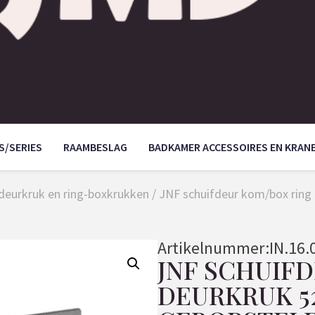
S/SERIES
RAAMBESLAG
BADKAMER ACCESSOIRES EN KRAN
deurkruk en ring-boxkrukken
/ JNF schuifdeur kom/box ring
Artikelnummer:
IN.16.
JNF SCHUIF
DEURKRUK 52