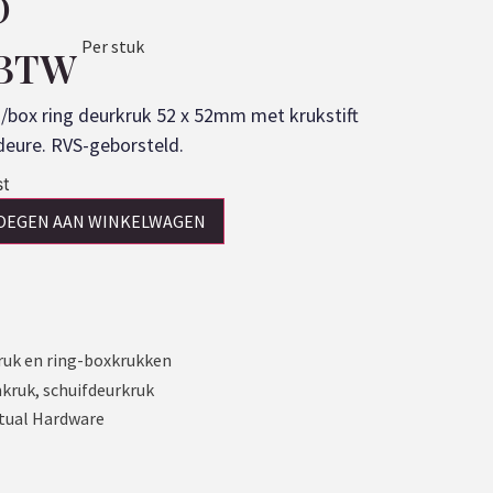
D
Per stuk
 BTW
/box ring deurkruk 52 x 52mm met krukstift
eure. RVS-geborsteld.
st
OEGEN AAN WINKELWAGEN
ruk en ring-boxkrukken
kruk
,
schuifdeurkruk
tual Hardware