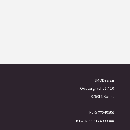
JMODesign
Oostergracht 17-10
3763LX Soest
KvK: 77245350
BTW: NL003174000B88