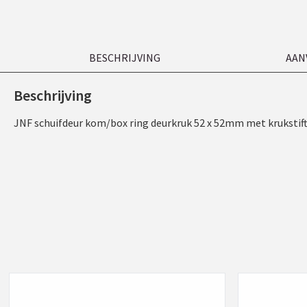
BESCHRIJVING
AAN
Beschrijving
JNF schuifdeur kom/box ring deurkruk 52 x 52mm met kruksti