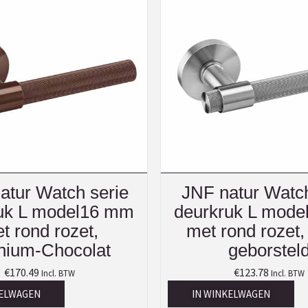
atur Watch serie
JNF natur Watch
uk L model16 mm
deurkruk L mod
t rond rozet,
met rond rozet
anium-Chocolat
geborstel
€
170.49
€
123.78
Incl. BTW
Incl. BTW
KELWAGEN
IN WINKELWAGEN