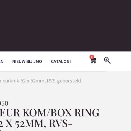
0
EN
NIEUW BIJ JMO
CATALOGI
 deurkruk 52 x 52mm, RVS-geborsteld
050
DEUR KOM/BOX RING
 X 52MM, RVS-